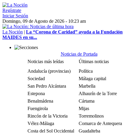
Regístrate
Iniciar Sesión
Domingo, 09 de Agosto de 2026 - 10:23 am
La Noción
|
La “Corona de Caridad” ayuda a la Fundación
MAIDES en su...
Noticias de Portada
Noticias más leídas
Últimas noticias
Andalucía (provincias)
Política
Sociedad
Málaga capital
San Pedro Alcántara
Marbella
Estepona
Alhaurín de la Torre
Benalmádena
Cártama
Fuengirola
Mijas
Rincón de la Victoria
Torremolinos
Vélez-Málaga
Comarca de Antequera
Costa del Sol Occidental
Guadalteba