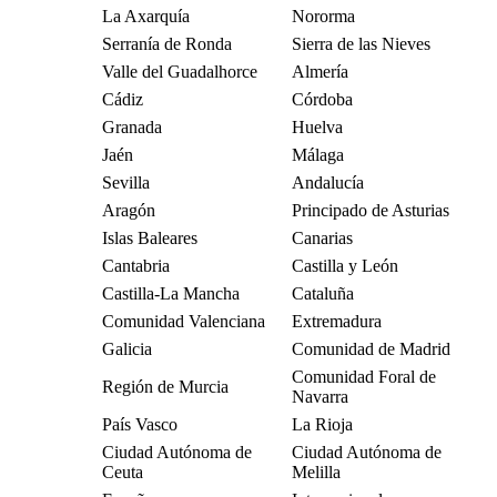
La Axarquía
Nororma
Serranía de Ronda
Sierra de las Nieves
Valle del Guadalhorce
Almería
Cádiz
Córdoba
Granada
Huelva
Jaén
Málaga
Sevilla
Andalucía
Aragón
Principado de Asturias
Islas Baleares
Canarias
Cantabria
Castilla y León
Castilla-La Mancha
Cataluña
Comunidad Valenciana
Extremadura
Galicia
Comunidad de Madrid
Comunidad Foral de
Región de Murcia
Navarra
País Vasco
La Rioja
Ciudad Autónoma de
Ciudad Autónoma de
Ceuta
Melilla