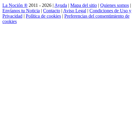
La Noción ®
2011 - 2026 |
Ayuda
|
Mapa del sitio
|
Quienes somos
|
Envíanos tu Noticia
|
Contacto
|
Aviso Legal
|
Condiciones de Uso y
Privacidad
|
Política de cookies
|
Preferencias del consentimiento de
cookies