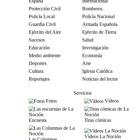
España
Internacional
Protección Civil
Bomberos
Policía Local
Policía Nacional
Guardia Civil
Armada Española
Ejército del Aire
Ejército de Tierra
Sucesos
Salud
Educación
Investigación
Medio ambiente
Economía
Deportes
Arte
Cultura
Iglesia Católica
Reportajes
Noticias del lector
Servicios
Fotos
Vídeos
Encuesta
Tiras cómicas
Vídeos La Noción
Las Columnas