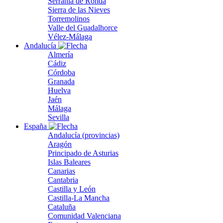
Serranía de Ronda
Sierra de las Nieves
Torremolinos
Valle del Guadalhorce
Vélez-Málaga
Andalucía
Almería
Cádiz
Córdoba
Granada
Huelva
Jaén
Málaga
Sevilla
España
Andalucía (provincias)
Aragón
Principado de Asturias
Islas Baleares
Canarias
Cantabria
Castilla y León
Castilla-La Mancha
Cataluña
Comunidad Valenciana