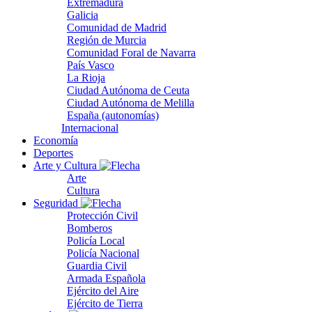
Extremadura
Galicia
Comunidad de Madrid
Región de Murcia
Comunidad Foral de Navarra
País Vasco
La Rioja
Ciudad Autónoma de Ceuta
Ciudad Autónoma de Melilla
España (autonomías)
Internacional
Economía
Deportes
Arte y Cultura
Arte
Cultura
Seguridad
Protección Civil
Bomberos
Policía Local
Policía Nacional
Guardia Civil
Armada Española
Ejército del Aire
Ejército de Tierra