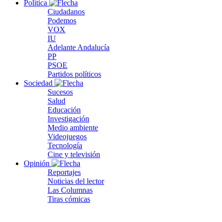
Política
Ciudadanos
Podemos
VOX
IU
Adelante Andalucía
PP
PSOE
Partidos políticos
Sociedad
Sucesos
Salud
Educación
Investigación
Medio ambiente
Videojuegos
Tecnología
Cine y televisión
Opinión
Reportajes
Noticias del lector
Las Columnas
Tiras cómicas