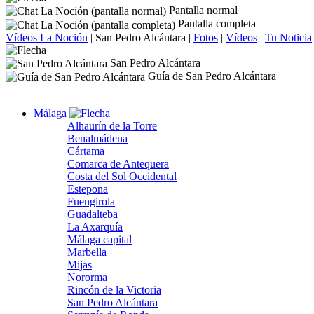
Pantalla normal
Pantalla completa
Vídeos La Noción
|
San Pedro Alcántara
|
Fotos
|
Vídeos
|
Tu Noticia
San Pedro Alcántara
Guía de San Pedro Alcántara
Málaga
Alhaurín de la Torre
Benalmádena
Cártama
Comarca de Antequera
Costa del Sol Occidental
Estepona
Fuengirola
Guadalteba
La Axarquía
Málaga capital
Marbella
Mijas
Nororma
Rincón de la Victoria
San Pedro Alcántara