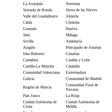
La Axarquía
Nororma
Serranía de Ronda
Sierra de las Nieves
Valle del Guadalhorce
Almería
Cádiz
Córdoba
Granada
Huelva
Jaén
Málaga
Sevilla
Andalucía
Aragón
Principado de Asturias
Islas Baleares
Canarias
Cantabria
Castilla y León
Castilla-La Mancha
Cataluña
Comunidad Valenciana
Extremadura
Galicia
Comunidad de Madrid
Comunidad Foral de
Región de Murcia
Navarra
País Vasco
La Rioja
Ciudad Autónoma de
Ciudad Autónoma de
Ceuta
Melilla