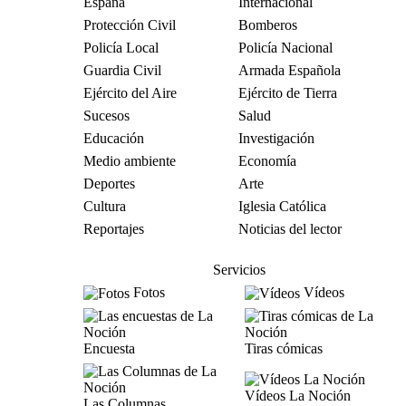
España
Internacional
Protección Civil
Bomberos
Policía Local
Policía Nacional
Guardia Civil
Armada Española
Ejército del Aire
Ejército de Tierra
Sucesos
Salud
Educación
Investigación
Medio ambiente
Economía
Deportes
Arte
Cultura
Iglesia Católica
Reportajes
Noticias del lector
Servicios
Fotos
Vídeos
Encuesta
Tiras cómicas
Vídeos La Noción
Las Columnas