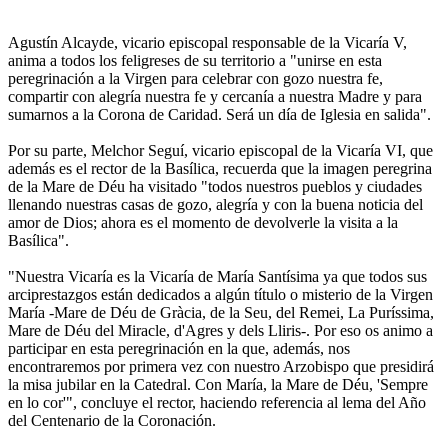
Agustín Alcayde, vicario episcopal responsable de la Vicaría V,
anima a todos los feligreses de su territorio a "unirse en esta
peregrinación a la Virgen para celebrar con gozo nuestra fe,
compartir con alegría nuestra fe y cercanía a nuestra Madre y para
sumarnos a la Corona de Caridad. Será un día de Iglesia en salida".
Por su parte, Melchor Seguí, vicario episcopal de la Vicaría VI, que
además es el rector de la Basílica, recuerda que la imagen peregrina
de la Mare de Déu ha visitado "todos nuestros pueblos y ciudades
llenando nuestras casas de gozo, alegría y con la buena noticia del
amor de Dios; ahora es el momento de devolverle la visita a la
Basílica".
"Nuestra Vicaría es la Vicaría de María Santísima ya que todos sus
arciprestazgos están dedicados a algún título o misterio de la Virgen
María -Mare de Déu de Gràcia, de la Seu, del Remei, La Puríssima,
Mare de Déu del Miracle, d'Agres y dels Lliris-. Por eso os animo a
participar en esta peregrinación en la que, además, nos
encontraremos por primera vez con nuestro Arzobispo que presidirá
la misa jubilar en la Catedral. Con María, la Mare de Déu, 'Sempre
en lo cor'", concluye el rector, haciendo referencia al lema del Año
del Centenario de la Coronación.