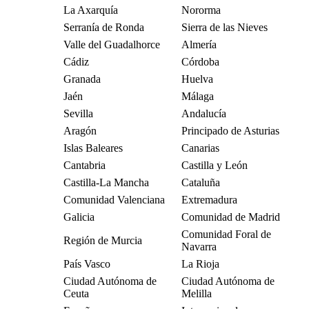
La Axarquía
Nororma
Serranía de Ronda
Sierra de las Nieves
Valle del Guadalhorce
Almería
Cádiz
Córdoba
Granada
Huelva
Jaén
Málaga
Sevilla
Andalucía
Aragón
Principado de Asturias
Islas Baleares
Canarias
Cantabria
Castilla y León
Castilla-La Mancha
Cataluña
Comunidad Valenciana
Extremadura
Galicia
Comunidad de Madrid
Comunidad Foral de
Región de Murcia
Navarra
País Vasco
La Rioja
Ciudad Autónoma de
Ciudad Autónoma de
Ceuta
Melilla