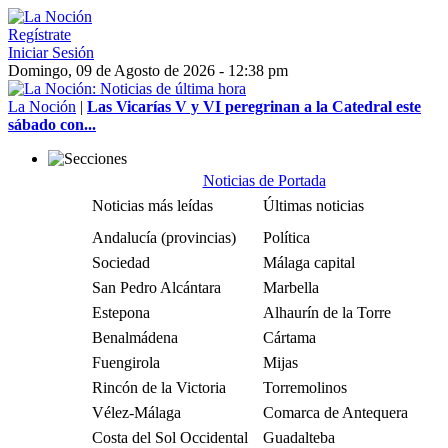
Regístrate
Iniciar Sesión
Domingo, 09 de Agosto de 2026 - 12:38 pm
La Noción
|
Las Vicarías V y VI peregrinan a la Catedral este
sábado con...
Noticias de Portada
Noticias más leídas
Últimas noticias
Andalucía (provincias)
Política
Sociedad
Málaga capital
San Pedro Alcántara
Marbella
Estepona
Alhaurín de la Torre
Benalmádena
Cártama
Fuengirola
Mijas
Rincón de la Victoria
Torremolinos
Vélez-Málaga
Comarca de Antequera
Costa del Sol Occidental
Guadalteba