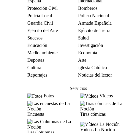
España
Internacional
Protección Civil
Bomberos
Policía Local
Policía Nacional
Guardia Civil
Armada Española
Ejército del Aire
Ejército de Tierra
Sucesos
Salud
Educación
Investigación
Medio ambiente
Economía
Deportes
Arte
Cultura
Iglesia Católica
Reportajes
Noticias del lector
Servicios
Fotos
Vídeos
Encuesta
Tiras cómicas
Vídeos La Noción
Las Columnas