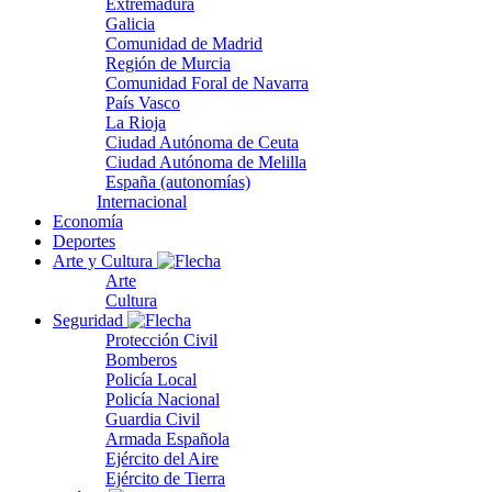
Extremadura
Galicia
Comunidad de Madrid
Región de Murcia
Comunidad Foral de Navarra
País Vasco
La Rioja
Ciudad Autónoma de Ceuta
Ciudad Autónoma de Melilla
España (autonomías)
Internacional
Economía
Deportes
Arte y Cultura
Arte
Cultura
Seguridad
Protección Civil
Bomberos
Policía Local
Policía Nacional
Guardia Civil
Armada Española
Ejército del Aire
Ejército de Tierra