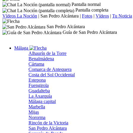
Pantalla normal
Pantalla completa
Vídeos La Noción
|
San Pedro Alcántara
|
Fotos
|
Vídeos
|
Tu Noticia
San Pedro Alcántara
Guía de San Pedro Alcántara
Málaga
Alhaurín de la Torre
Benalmádena
Cártama
Comarca de Antequera
Costa del Sol Occidental
Estepona
Fuengirola
Guadalteba
La Axarquía
Málaga capital
Marbella
Mijas
Nororma
Rincón de la Victoria
San Pedro Alcántara