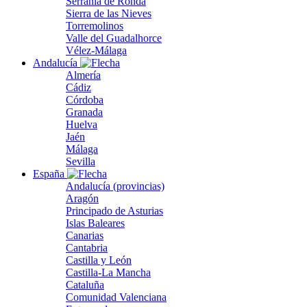
Serranía de Ronda
Sierra de las Nieves
Torremolinos
Valle del Guadalhorce
Vélez-Málaga
Andalucía
Almería
Cádiz
Córdoba
Granada
Huelva
Jaén
Málaga
Sevilla
España
Andalucía (provincias)
Aragón
Principado de Asturias
Islas Baleares
Canarias
Cantabria
Castilla y León
Castilla-La Mancha
Cataluña
Comunidad Valenciana