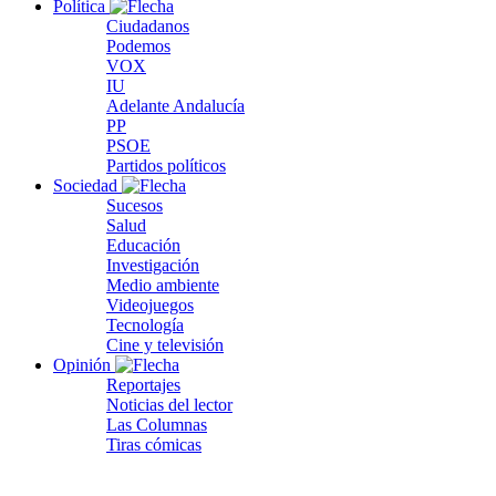
Política
Ciudadanos
Podemos
VOX
IU
Adelante Andalucía
PP
PSOE
Partidos políticos
Sociedad
Sucesos
Salud
Educación
Investigación
Medio ambiente
Videojuegos
Tecnología
Cine y televisión
Opinión
Reportajes
Noticias del lector
Las Columnas
Tiras cómicas