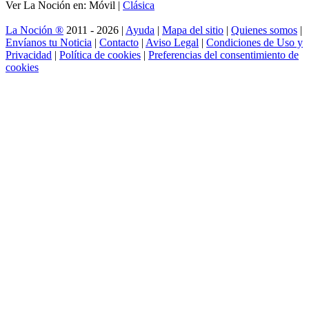
Ver La Noción en: Móvil |
Clásica
La Noción ®
2011 - 2026 |
Ayuda
|
Mapa del sitio
|
Quienes somos
|
Envíanos tu Noticia
|
Contacto
|
Aviso Legal
|
Condiciones de Uso y
Privacidad
|
Política de cookies
|
Preferencias del consentimiento de
cookies