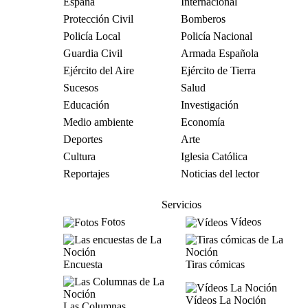
España
Internacional
Protección Civil
Bomberos
Policía Local
Policía Nacional
Guardia Civil
Armada Española
Ejército del Aire
Ejército de Tierra
Sucesos
Salud
Educación
Investigación
Medio ambiente
Economía
Deportes
Arte
Cultura
Iglesia Católica
Reportajes
Noticias del lector
Servicios
Fotos
Vídeos
Encuesta
Tiras cómicas
Vídeos La Noción
Las Columnas