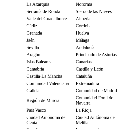
La Axarquía
Nororma
Serranía de Ronda
Sierra de las Nieves
Valle del Guadalhorce
Almería
Cádiz
Córdoba
Granada
Huelva
Jaén
Málaga
Sevilla
Andalucía
Aragón
Principado de Asturias
Islas Baleares
Canarias
Cantabria
Castilla y León
Castilla-La Mancha
Cataluña
Comunidad Valenciana
Extremadura
Galicia
Comunidad de Madrid
Comunidad Foral de
Región de Murcia
Navarra
País Vasco
La Rioja
Ciudad Autónoma de
Ciudad Autónoma de
Ceuta
Melilla