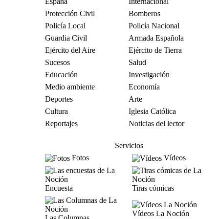
España
Internacional
Protección Civil
Bomberos
Policía Local
Policía Nacional
Guardia Civil
Armada Española
Ejército del Aire
Ejército de Tierra
Sucesos
Salud
Educación
Investigación
Medio ambiente
Economía
Deportes
Arte
Cultura
Iglesia Católica
Reportajes
Noticias del lector
Servicios
Fotos
Vídeos
Encuesta
Tiras cómicas
Vídeos La Noción
Las Columnas