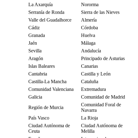
La Axarquía
Nororma
Serranía de Ronda
Sierra de las Nieves
Valle del Guadalhorce
Almería
Cádiz
Córdoba
Granada
Huelva
Jaén
Málaga
Sevilla
Andalucía
Aragón
Principado de Asturias
Islas Baleares
Canarias
Cantabria
Castilla y León
Castilla-La Mancha
Cataluña
Comunidad Valenciana
Extremadura
Galicia
Comunidad de Madrid
Comunidad Foral de
Región de Murcia
Navarra
País Vasco
La Rioja
Ciudad Autónoma de
Ciudad Autónoma de
Ceuta
Melilla