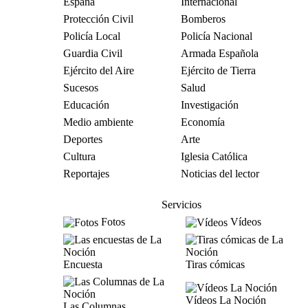
España
Internacional
Protección Civil
Bomberos
Policía Local
Policía Nacional
Guardia Civil
Armada Española
Ejército del Aire
Ejército de Tierra
Sucesos
Salud
Educación
Investigación
Medio ambiente
Economía
Deportes
Arte
Cultura
Iglesia Católica
Reportajes
Noticias del lector
Servicios
Fotos
Vídeos
Encuesta
Tiras cómicas
Vídeos La Noción
Las Columnas