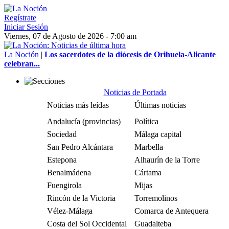
Regístrate
Iniciar Sesión
Viernes, 07 de Agosto de 2026 - 7:00 am
La Noción
|
Los sacerdotes de la diócesis de Orihuela-Alicante
celebran...
Noticias de Portada
Noticias más leídas
Últimas noticias
Andalucía (provincias)
Política
Sociedad
Málaga capital
San Pedro Alcántara
Marbella
Estepona
Alhaurín de la Torre
Benalmádena
Cártama
Fuengirola
Mijas
Rincón de la Victoria
Torremolinos
Vélez-Málaga
Comarca de Antequera
Costa del Sol Occidental
Guadalteba