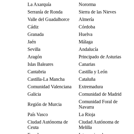
La Axarquía
Nororma
Serranía de Ronda
Sierra de las Nieves
Valle del Guadalhorce
Almería
Cádiz
Córdoba
Granada
Huelva
Jaén
Málaga
Sevilla
Andalucía
Aragón
Principado de Asturias
Islas Baleares
Canarias
Cantabria
Castilla y León
Castilla-La Mancha
Cataluña
Comunidad Valenciana
Extremadura
Galicia
Comunidad de Madrid
Comunidad Foral de
Región de Murcia
Navarra
País Vasco
La Rioja
Ciudad Autónoma de
Ciudad Autónoma de
Ceuta
Melilla