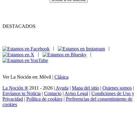
DESTACADOS
|
|
|
|
Ver La Noción en: Móvil |
Clásica
La Noción ®
2011 - 2026 |
Ayuda
|
Mapa del sitio
|
Quienes somos
|
Envíanos tu Noticia
|
Contacto
|
Aviso Legal
|
Condiciones de Uso y
Privacidad
|
Política de cookies
|
Preferencias del consentimiento de
cookies