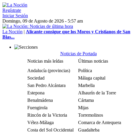
Regístrate
Iniciar Sesión
Domingo, 09 de Agosto de 2026 - 5:57 am
La Noción
|
Alicante consigue que los Moros y Cristianos de San
Blas...
Noticias de Portada
Noticias más leídas
Últimas noticias
Andalucía (provincias)
Política
Sociedad
Málaga capital
San Pedro Alcántara
Marbella
Estepona
Alhaurín de la Torre
Benalmádena
Cártama
Fuengirola
Mijas
Rincón de la Victoria
Torremolinos
Vélez-Málaga
Comarca de Antequera
Costa del Sol Occidental
Guadalteba