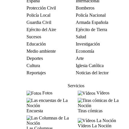
España
Internacional
Protección Civil
Bomberos
Policía Local
Policía Nacional
Guardia Civil
Armada Española
Ejército del Aire
Ejército de Tierra
Sucesos
Salud
Educación
Investigación
Medio ambiente
Economía
Deportes
Arte
Cultura
Iglesia Católica
Reportajes
Noticias del lector
Servicios
Fotos
Vídeos
Encuesta
Tiras cómicas
Vídeos La Noción
Las Columnas