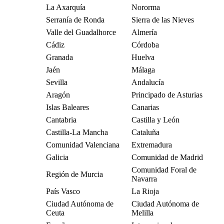
La Axarquía
Nororma
Serranía de Ronda
Sierra de las Nieves
Valle del Guadalhorce
Almería
Cádiz
Córdoba
Granada
Huelva
Jaén
Málaga
Sevilla
Andalucía
Aragón
Principado de Asturias
Islas Baleares
Canarias
Cantabria
Castilla y León
Castilla-La Mancha
Cataluña
Comunidad Valenciana
Extremadura
Galicia
Comunidad de Madrid
Comunidad Foral de
Región de Murcia
Navarra
País Vasco
La Rioja
Ciudad Autónoma de
Ciudad Autónoma de
Ceuta
Melilla