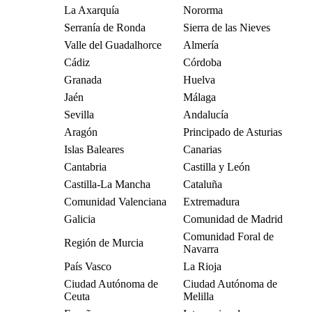
La Axarquía
Nororma
Serranía de Ronda
Sierra de las Nieves
Valle del Guadalhorce
Almería
Cádiz
Córdoba
Granada
Huelva
Jaén
Málaga
Sevilla
Andalucía
Aragón
Principado de Asturias
Islas Baleares
Canarias
Cantabria
Castilla y León
Castilla-La Mancha
Cataluña
Comunidad Valenciana
Extremadura
Galicia
Comunidad de Madrid
Comunidad Foral de
Región de Murcia
Navarra
País Vasco
La Rioja
Ciudad Autónoma de
Ciudad Autónoma de
Ceuta
Melilla