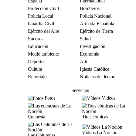
España
Internacional
Protección Civil
Bomberos
Policía Local
Policía Nacional
Guardia Civil
Armada Española
Ejército del Aire
Ejército de Tierra
Sucesos
Salud
Educación
Investigación
Medio ambiente
Economía
Deportes
Arte
Cultura
Iglesia Católica
Reportajes
Noticias del lector
Servicios
Fotos
Vídeos
Encuesta
Tiras cómicas
Vídeos La Noción
Las Columnas