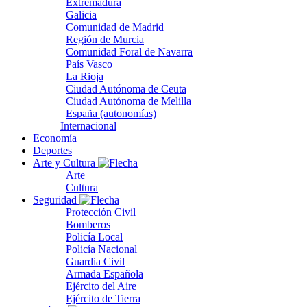
Extremadura
Galicia
Comunidad de Madrid
Región de Murcia
Comunidad Foral de Navarra
País Vasco
La Rioja
Ciudad Autónoma de Ceuta
Ciudad Autónoma de Melilla
España (autonomías)
Internacional
Economía
Deportes
Arte y Cultura
Arte
Cultura
Seguridad
Protección Civil
Bomberos
Policía Local
Policía Nacional
Guardia Civil
Armada Española
Ejército del Aire
Ejército de Tierra