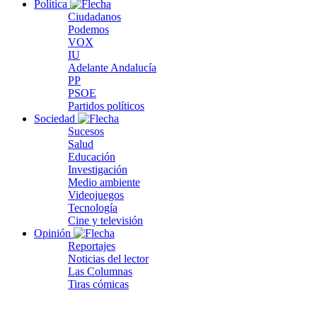
Política
Ciudadanos
Podemos
VOX
IU
Adelante Andalucía
PP
PSOE
Partidos políticos
Sociedad
Sucesos
Salud
Educación
Investigación
Medio ambiente
Videojuegos
Tecnología
Cine y televisión
Opinión
Reportajes
Noticias del lector
Las Columnas
Tiras cómicas