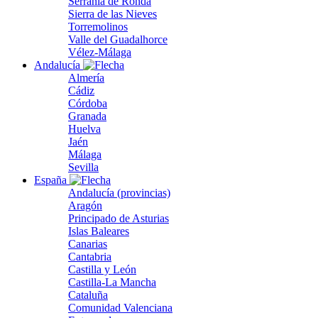
Serranía de Ronda
Sierra de las Nieves
Torremolinos
Valle del Guadalhorce
Vélez-Málaga
Andalucía
Almería
Cádiz
Córdoba
Granada
Huelva
Jaén
Málaga
Sevilla
España
Andalucía (provincias)
Aragón
Principado de Asturias
Islas Baleares
Canarias
Cantabria
Castilla y León
Castilla-La Mancha
Cataluña
Comunidad Valenciana