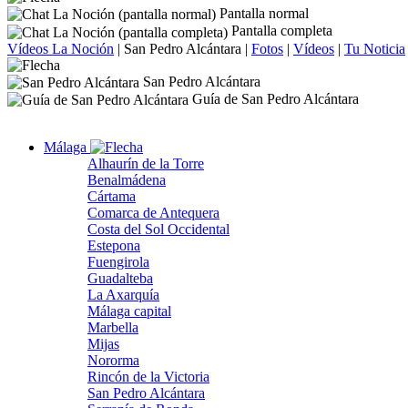
Pantalla normal
Pantalla completa
Vídeos La Noción
|
San Pedro Alcántara
|
Fotos
|
Vídeos
|
Tu Noticia
San Pedro Alcántara
Guía de San Pedro Alcántara
Málaga
Alhaurín de la Torre
Benalmádena
Cártama
Comarca de Antequera
Costa del Sol Occidental
Estepona
Fuengirola
Guadalteba
La Axarquía
Málaga capital
Marbella
Mijas
Nororma
Rincón de la Victoria
San Pedro Alcántara