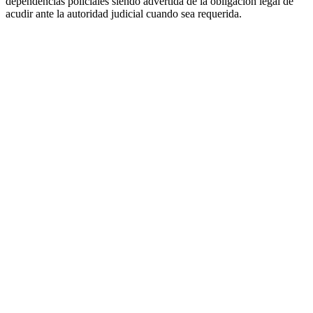
dependencias policiales siendo advertida de la obligación legal de
acudir ante la autoridad judicial cuando sea requerida.