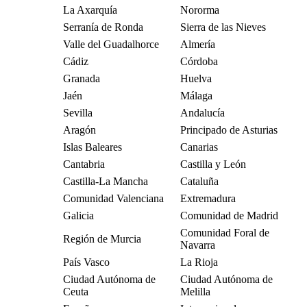
La Axarquía
Nororma
Serranía de Ronda
Sierra de las Nieves
Valle del Guadalhorce
Almería
Cádiz
Córdoba
Granada
Huelva
Jaén
Málaga
Sevilla
Andalucía
Aragón
Principado de Asturias
Islas Baleares
Canarias
Cantabria
Castilla y León
Castilla-La Mancha
Cataluña
Comunidad Valenciana
Extremadura
Galicia
Comunidad de Madrid
Comunidad Foral de
Región de Murcia
Navarra
País Vasco
La Rioja
Ciudad Autónoma de
Ciudad Autónoma de
Ceuta
Melilla