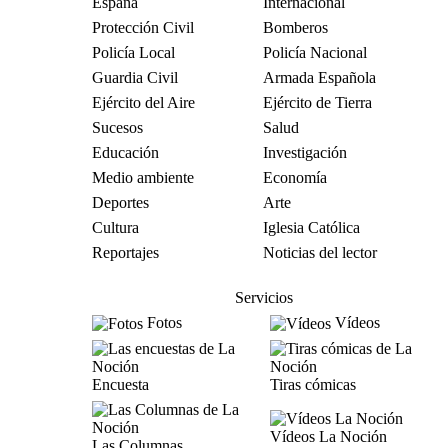
España
Internacional
Protección Civil
Bomberos
Policía Local
Policía Nacional
Guardia Civil
Armada Española
Ejército del Aire
Ejército de Tierra
Sucesos
Salud
Educación
Investigación
Medio ambiente
Economía
Deportes
Arte
Cultura
Iglesia Católica
Reportajes
Noticias del lector
Servicios
Fotos
Vídeos
Encuesta
Tiras cómicas
Vídeos La Noción
Las Columnas