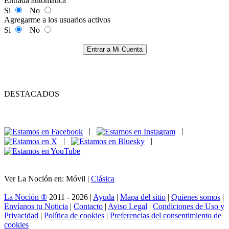
Entrada automática
Si
No
Agregarme a los usuarios activos
Si
No
Entrar a Mi Cuenta
DESTACADOS
|
|
|
|
Ver La Noción en: Móvil |
Clásica
La Noción ®
2011 - 2026 |
Ayuda
|
Mapa del sitio
|
Quienes somos
|
Envíanos tu Noticia
|
Contacto
|
Aviso Legal
|
Condiciones de Uso y
Privacidad
|
Política de cookies
|
Preferencias del consentimiento de
cookies