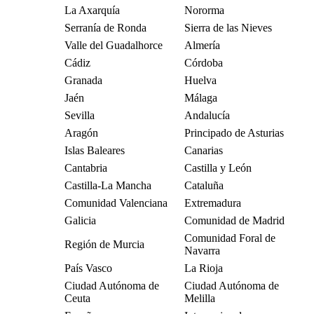
La Axarquía
Nororma
Serranía de Ronda
Sierra de las Nieves
Valle del Guadalhorce
Almería
Cádiz
Córdoba
Granada
Huelva
Jaén
Málaga
Sevilla
Andalucía
Aragón
Principado de Asturias
Islas Baleares
Canarias
Cantabria
Castilla y León
Castilla-La Mancha
Cataluña
Comunidad Valenciana
Extremadura
Galicia
Comunidad de Madrid
Comunidad Foral de
Región de Murcia
Navarra
País Vasco
La Rioja
Ciudad Autónoma de
Ciudad Autónoma de
Ceuta
Melilla