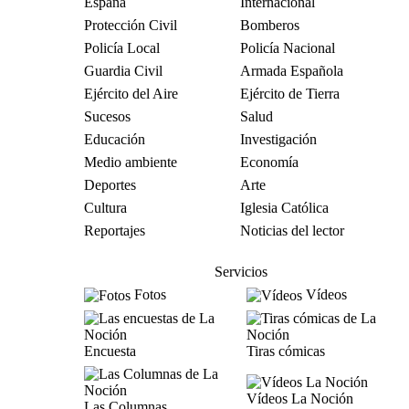
España
Internacional
Protección Civil
Bomberos
Policía Local
Policía Nacional
Guardia Civil
Armada Española
Ejército del Aire
Ejército de Tierra
Sucesos
Salud
Educación
Investigación
Medio ambiente
Economía
Deportes
Arte
Cultura
Iglesia Católica
Reportajes
Noticias del lector
Servicios
Fotos
Vídeos
Encuesta
Tiras cómicas
Vídeos La Noción
Las Columnas