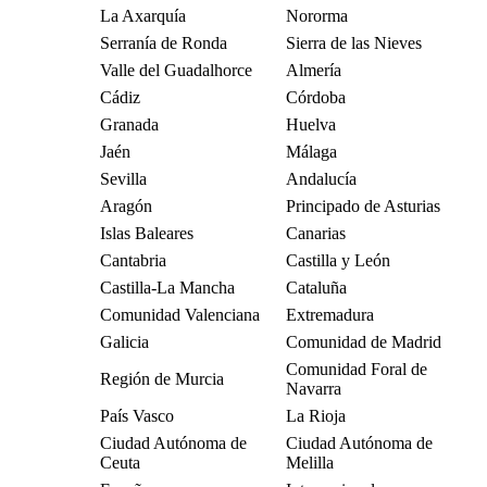
La Axarquía
Nororma
Serranía de Ronda
Sierra de las Nieves
Valle del Guadalhorce
Almería
Cádiz
Córdoba
Granada
Huelva
Jaén
Málaga
Sevilla
Andalucía
Aragón
Principado de Asturias
Islas Baleares
Canarias
Cantabria
Castilla y León
Castilla-La Mancha
Cataluña
Comunidad Valenciana
Extremadura
Galicia
Comunidad de Madrid
Comunidad Foral de
Región de Murcia
Navarra
País Vasco
La Rioja
Ciudad Autónoma de
Ciudad Autónoma de
Ceuta
Melilla