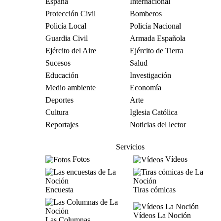
España
Internacional
Protección Civil
Bomberos
Policía Local
Policía Nacional
Guardia Civil
Armada Española
Ejército del Aire
Ejército de Tierra
Sucesos
Salud
Educación
Investigación
Medio ambiente
Economía
Deportes
Arte
Cultura
Iglesia Católica
Reportajes
Noticias del lector
Servicios
Fotos
Vídeos
Encuesta
Tiras cómicas
Vídeos La Noción
Las Columnas