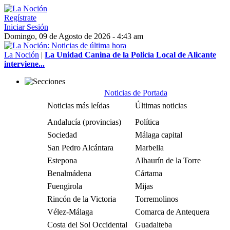
Regístrate
Iniciar Sesión
Domingo, 09 de Agosto de 2026 - 4:43 am
La Noción
|
La Unidad Canina de la Policía Local de Alicante
interviene...
Noticias de Portada
Noticias más leídas
Últimas noticias
Andalucía (provincias)
Política
Sociedad
Málaga capital
San Pedro Alcántara
Marbella
Estepona
Alhaurín de la Torre
Benalmádena
Cártama
Fuengirola
Mijas
Rincón de la Victoria
Torremolinos
Vélez-Málaga
Comarca de Antequera
Costa del Sol Occidental
Guadalteba