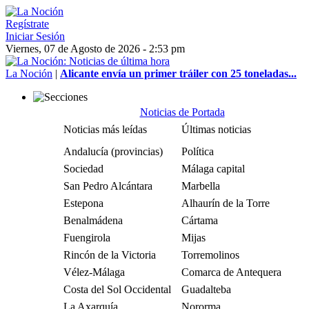
Regístrate
Iniciar Sesión
Viernes, 07 de Agosto de 2026 - 2:53 pm
La Noción
|
Alicante envía un primer tráiler con 25 toneladas...
Noticias de Portada
Noticias más leídas
Últimas noticias
Andalucía (provincias)
Política
Sociedad
Málaga capital
San Pedro Alcántara
Marbella
Estepona
Alhaurín de la Torre
Benalmádena
Cártama
Fuengirola
Mijas
Rincón de la Victoria
Torremolinos
Vélez-Málaga
Comarca de Antequera
Costa del Sol Occidental
Guadalteba
La Axarquía
Nororma