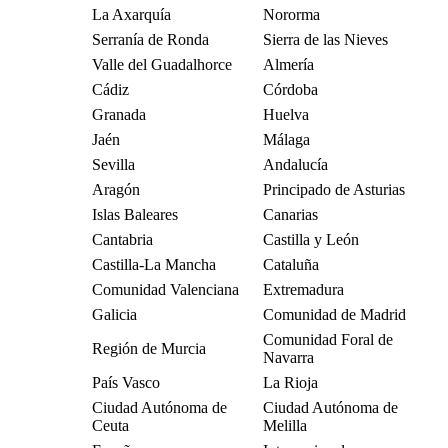
La Axarquía
Nororma
Serranía de Ronda
Sierra de las Nieves
Valle del Guadalhorce
Almería
Cádiz
Córdoba
Granada
Huelva
Jaén
Málaga
Sevilla
Andalucía
Aragón
Principado de Asturias
Islas Baleares
Canarias
Cantabria
Castilla y León
Castilla-La Mancha
Cataluña
Comunidad Valenciana
Extremadura
Galicia
Comunidad de Madrid
Comunidad Foral de
Región de Murcia
Navarra
País Vasco
La Rioja
Ciudad Autónoma de
Ciudad Autónoma de
Ceuta
Melilla