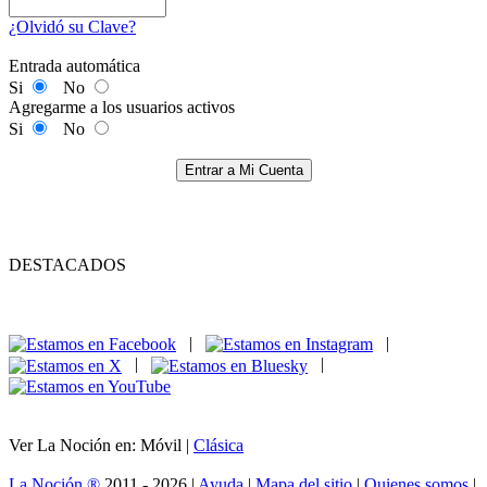
¿Olvidó su Clave?
Entrada automática
Si
No
Agregarme a los usuarios activos
Si
No
Entrar a Mi Cuenta
DESTACADOS
|
|
|
|
Ver La Noción en: Móvil |
Clásica
La Noción ®
2011 - 2026 |
Ayuda
|
Mapa del sitio
|
Quienes somos
|