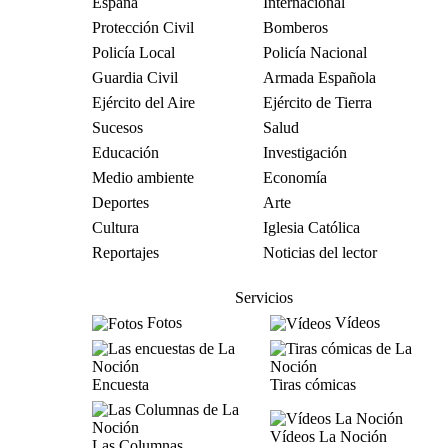
España
Internacional
Protección Civil
Bomberos
Policía Local
Policía Nacional
Guardia Civil
Armada Española
Ejército del Aire
Ejército de Tierra
Sucesos
Salud
Educación
Investigación
Medio ambiente
Economía
Deportes
Arte
Cultura
Iglesia Católica
Reportajes
Noticias del lector
Servicios
Fotos
Vídeos
Encuesta
Tiras cómicas
Vídeos La Noción
Las Columnas