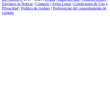
Envíanos tu Noticia
|
Contacto
|
Aviso Legal
|
Condiciones de Uso y
Privacidad
|
Política de cookies
|
Preferencias del consentimiento de
cookies