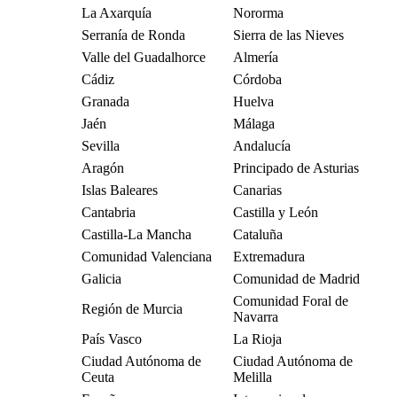
La Axarquía
Nororma
Serranía de Ronda
Sierra de las Nieves
Valle del Guadalhorce
Almería
Cádiz
Córdoba
Granada
Huelva
Jaén
Málaga
Sevilla
Andalucía
Aragón
Principado de Asturias
Islas Baleares
Canarias
Cantabria
Castilla y León
Castilla-La Mancha
Cataluña
Comunidad Valenciana
Extremadura
Galicia
Comunidad de Madrid
Comunidad Foral de
Región de Murcia
Navarra
País Vasco
La Rioja
Ciudad Autónoma de
Ciudad Autónoma de
Ceuta
Melilla