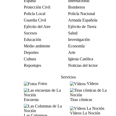
España
Internacional
Protección Civil
Bomberos
Policía Local
Policía Nacional
Guardia Civil
Armada Española
Ejército del Aire
Ejército de Tierra
Sucesos
Salud
Educación
Investigación
Medio ambiente
Economía
Deportes
Arte
Cultura
Iglesia Católica
Reportajes
Noticias del lector
Servicios
Fotos
Vídeos
Encuesta
Tiras cómicas
Vídeos La Noción
Las Columnas