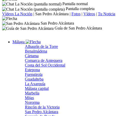
Pantalla normal
Pantalla completa
Vídeos La Noción
|
San Pedro Alcántara
|
Fotos
|
Vídeos
|
Tu Noticia
San Pedro Alcántara
Guía de San Pedro Alcántara
Málaga
Alhaurín de la Torre
Benalmádena
Cártama
Comarca de Antequera
Costa del Sol Occidental
Estepona
Fuengirola
Guadalteba
La Axarquía
Málaga capital
Marbella
Mijas
Nororma
Rincón de la Victoria
San Pedro Alcántara