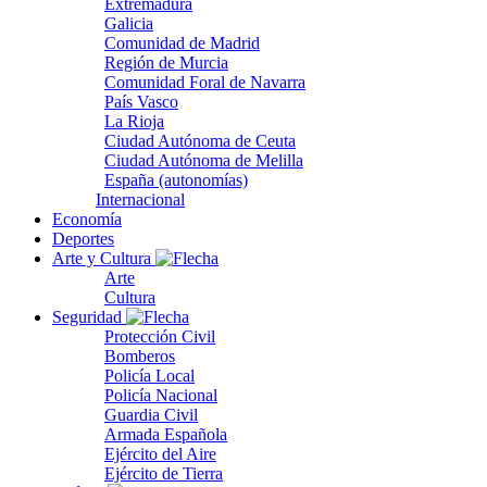
Extremadura
Galicia
Comunidad de Madrid
Región de Murcia
Comunidad Foral de Navarra
País Vasco
La Rioja
Ciudad Autónoma de Ceuta
Ciudad Autónoma de Melilla
España (autonomías)
Internacional
Economía
Deportes
Arte y Cultura
Arte
Cultura
Seguridad
Protección Civil
Bomberos
Policía Local
Policía Nacional
Guardia Civil
Armada Española
Ejército del Aire
Ejército de Tierra