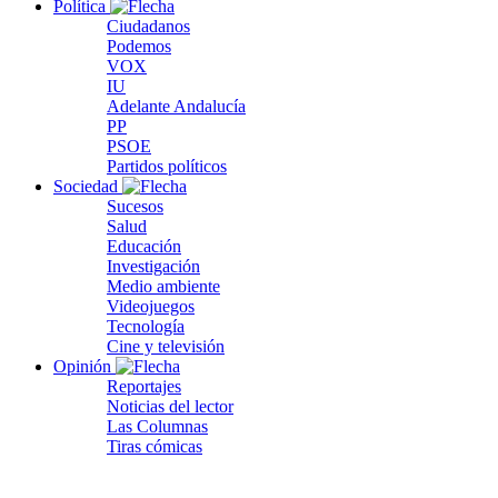
Política
Ciudadanos
Podemos
VOX
IU
Adelante Andalucía
PP
PSOE
Partidos políticos
Sociedad
Sucesos
Salud
Educación
Investigación
Medio ambiente
Videojuegos
Tecnología
Cine y televisión
Opinión
Reportajes
Noticias del lector
Las Columnas
Tiras cómicas