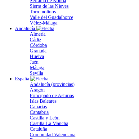
Serranía de Ronda
Sierra de las Nieves
Torremolinos
Valle del Guadalhorce
Vélez-Málaga
Andalucía
Almería
Cádiz
Córdoba
Granada
Huelva
Jaén
Málaga
Sevilla
España
Andalucía (provincias)
Aragón
Principado de Asturias
Islas Baleares
Canarias
Cantabria
Castilla y León
Castilla-La Mancha
Cataluña
Comunidad Valenciana