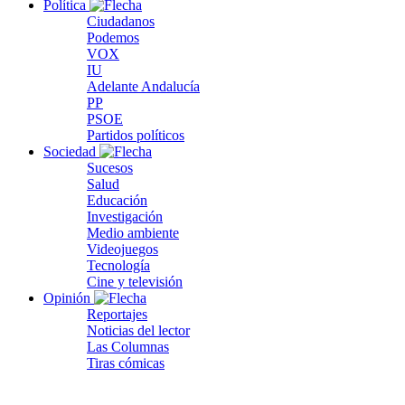
Política
Ciudadanos
Podemos
VOX
IU
Adelante Andalucía
PP
PSOE
Partidos políticos
Sociedad
Sucesos
Salud
Educación
Investigación
Medio ambiente
Videojuegos
Tecnología
Cine y televisión
Opinión
Reportajes
Noticias del lector
Las Columnas
Tiras cómicas