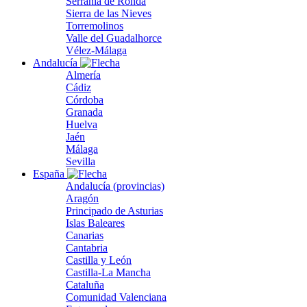
Serranía de Ronda
Sierra de las Nieves
Torremolinos
Valle del Guadalhorce
Vélez-Málaga
Andalucía
Almería
Cádiz
Córdoba
Granada
Huelva
Jaén
Málaga
Sevilla
España
Andalucía (provincias)
Aragón
Principado de Asturias
Islas Baleares
Canarias
Cantabria
Castilla y León
Castilla-La Mancha
Cataluña
Comunidad Valenciana