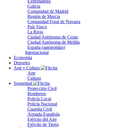
Extremadura
Galicia
Comunidad de Madrid
Región de Murcia
Comunidad Foral de Navarra
País Vasco
La Rioja
Ciudad Autónoma de Ceuta
Ciudad Autónoma de Melilla
España (autonomías)
Internacional
Economía
Deportes
Arte y Cultura
Arte
Cultura
Seguridad
Protección Civil
Bomberos
Policía Local
Policía Nacional
Guardia Civil
Armada Española
Ejército del Aire
Ejército de Tierra