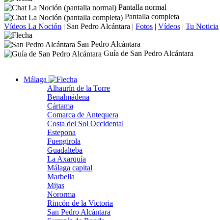
Pantalla normal
Pantalla completa
Vídeos La Noción
|
San Pedro Alcántara
|
Fotos
|
Vídeos
|
Tu Noticia
San Pedro Alcántara
Guía de San Pedro Alcántara
Málaga
Alhaurín de la Torre
Benalmádena
Cártama
Comarca de Antequera
Costa del Sol Occidental
Estepona
Fuengirola
Guadalteba
La Axarquía
Málaga capital
Marbella
Mijas
Nororma
Rincón de la Victoria
San Pedro Alcántara