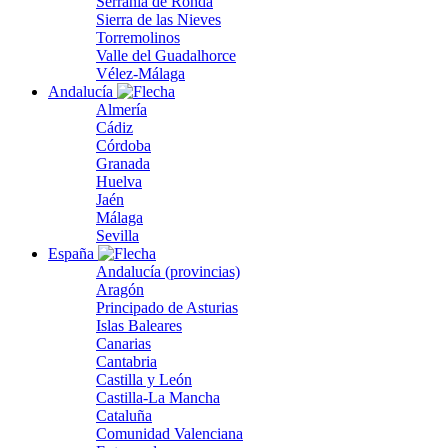
Serranía de Ronda
Sierra de las Nieves
Torremolinos
Valle del Guadalhorce
Vélez-Málaga
Andalucía
Almería
Cádiz
Córdoba
Granada
Huelva
Jaén
Málaga
Sevilla
España
Andalucía (provincias)
Aragón
Principado de Asturias
Islas Baleares
Canarias
Cantabria
Castilla y León
Castilla-La Mancha
Cataluña
Comunidad Valenciana