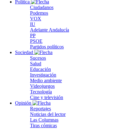
Política
Ciudadanos
Podemos
VOX
IU
Adelante Andalucía
PP
PSOE
Partidos políticos
Sociedad
Sucesos
Salud
Educación
Investigación
Medio ambiente
Videojuegos
Tecnología
Cine y televisión
Opinión
Reportajes
Noticias del lector
Las Columnas
Tiras cómicas