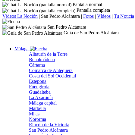
Pantalla normal
Pantalla completa
Vídeos La Noción
|
San Pedro Alcántara
|
Fotos
|
Vídeos
|
Tu Noticia
San Pedro Alcántara
Guía de San Pedro Alcántara
Málaga
Alhaurín de la Torre
Benalmádena
Cártama
Comarca de Antequera
Costa del Sol Occidental
Estepona
Fuengirola
Guadalteba
La Axarquía
Málaga capital
Marbella
Mijas
Nororma
Rincón de la Victoria
San Pedro Alcántara