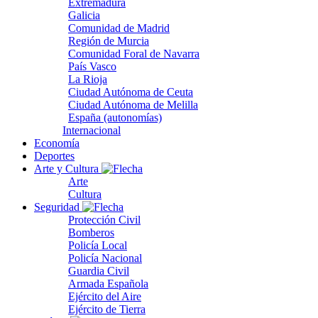
Extremadura
Galicia
Comunidad de Madrid
Región de Murcia
Comunidad Foral de Navarra
País Vasco
La Rioja
Ciudad Autónoma de Ceuta
Ciudad Autónoma de Melilla
España (autonomías)
Internacional
Economía
Deportes
Arte y Cultura
Arte
Cultura
Seguridad
Protección Civil
Bomberos
Policía Local
Policía Nacional
Guardia Civil
Armada Española
Ejército del Aire
Ejército de Tierra