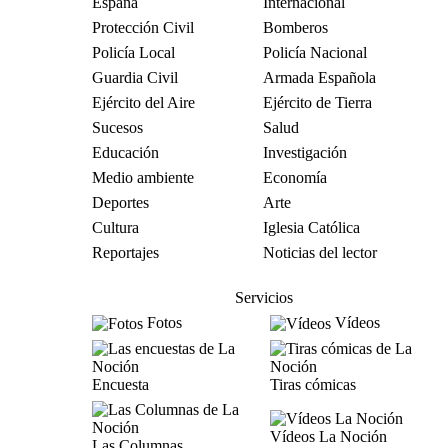
España
Internacional
Protección Civil
Bomberos
Policía Local
Policía Nacional
Guardia Civil
Armada Española
Ejército del Aire
Ejército de Tierra
Sucesos
Salud
Educación
Investigación
Medio ambiente
Economía
Deportes
Arte
Cultura
Iglesia Católica
Reportajes
Noticias del lector
Servicios
Fotos
Vídeos
Encuesta
Tiras cómicas
Vídeos La Noción
Las Columnas