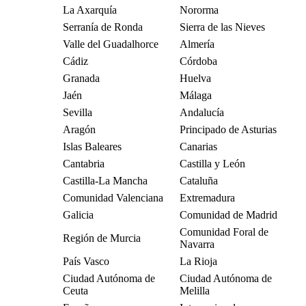
La Axarquía
Nororma
Serranía de Ronda
Sierra de las Nieves
Valle del Guadalhorce
Almería
Cádiz
Córdoba
Granada
Huelva
Jaén
Málaga
Sevilla
Andalucía
Aragón
Principado de Asturias
Islas Baleares
Canarias
Cantabria
Castilla y León
Castilla-La Mancha
Cataluña
Comunidad Valenciana
Extremadura
Galicia
Comunidad de Madrid
Comunidad Foral de
Región de Murcia
Navarra
País Vasco
La Rioja
Ciudad Autónoma de
Ciudad Autónoma de
Ceuta
Melilla