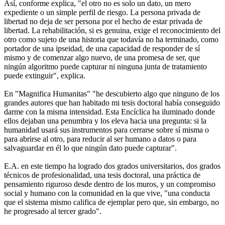
Así, conforme explica, "el otro no es solo un dato, un mero
expediente o un simple perfil de riesgo. La persona privada de
libertad no deja de ser persona por el hecho de estar privada de
libertad. La rehabilitación, si es genuina, exige el reconocimiento del
otro como sujeto de una historia que todavía no ha terminado, como
portador de una ipseidad, de una capacidad de responder de sí
mismo y de comenzar algo nuevo, de una promesa de ser, que
ningún algoritmo puede capturar ni ninguna junta de tratamiento
puede extinguir", explica.
En "Magnifica Humanitas" "he descubierto algo que ninguno de los
grandes autores que han habitado mi tesis doctoral había conseguido
darme con la misma intensidad. Esta Encíclica ha iluminado donde
ellos dejaban una penumbra y los eleva hacia una pregunta: si la
humanidad usará sus instrumentos para cerrarse sobre sí misma o
para abrirse al otro, para reducir al ser humano a datos o para
salvaguardar en él lo que ningún dato puede capturar".
E.A. en este tiempo ha logrado dos grados universitarios, dos grados
técnicos de profesionalidad, una tesis doctoral, una práctica de
pensamiento riguroso desde dentro de los muros, y un compromiso
social y humano con la comunidad en la que vive, "una conducta
que el sistema mismo califica de ejemplar pero que, sin embargo, no
he progresado al tercer grado".