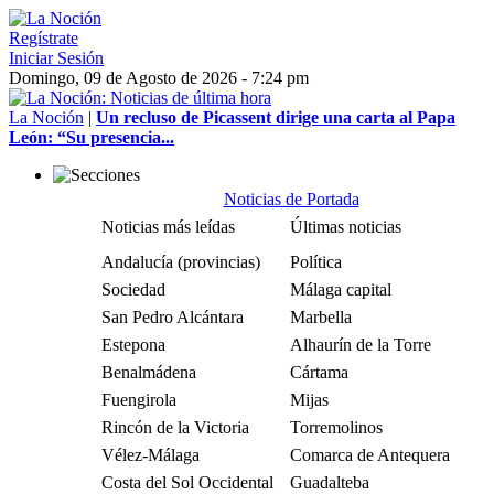
Regístrate
Iniciar Sesión
Domingo, 09 de Agosto de 2026 - 7:24 pm
La Noción
|
Un recluso de Picassent dirige una carta al Papa
León: “Su presencia...
Noticias de Portada
Noticias más leídas
Últimas noticias
Andalucía (provincias)
Política
Sociedad
Málaga capital
San Pedro Alcántara
Marbella
Estepona
Alhaurín de la Torre
Benalmádena
Cártama
Fuengirola
Mijas
Rincón de la Victoria
Torremolinos
Vélez-Málaga
Comarca de Antequera
Costa del Sol Occidental
Guadalteba