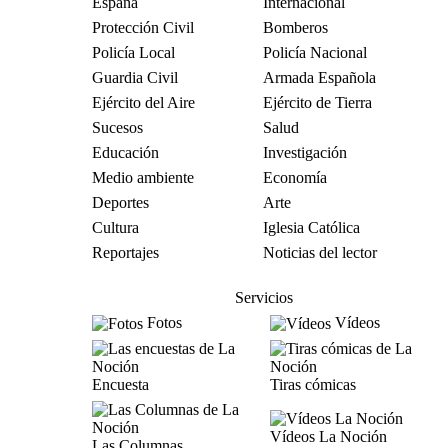
España
Internacional
Protección Civil
Bomberos
Policía Local
Policía Nacional
Guardia Civil
Armada Española
Ejército del Aire
Ejército de Tierra
Sucesos
Salud
Educación
Investigación
Medio ambiente
Economía
Deportes
Arte
Cultura
Iglesia Católica
Reportajes
Noticias del lector
Servicios
Fotos
Vídeos
Encuesta
Tiras cómicas
Vídeos La Noción
Las Columnas