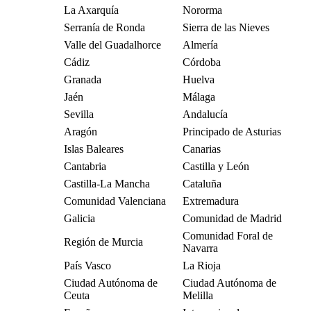
La Axarquía
Nororma
Serranía de Ronda
Sierra de las Nieves
Valle del Guadalhorce
Almería
Cádiz
Córdoba
Granada
Huelva
Jaén
Málaga
Sevilla
Andalucía
Aragón
Principado de Asturias
Islas Baleares
Canarias
Cantabria
Castilla y León
Castilla-La Mancha
Cataluña
Comunidad Valenciana
Extremadura
Galicia
Comunidad de Madrid
Comunidad Foral de
Región de Murcia
Navarra
País Vasco
La Rioja
Ciudad Autónoma de
Ciudad Autónoma de
Ceuta
Melilla