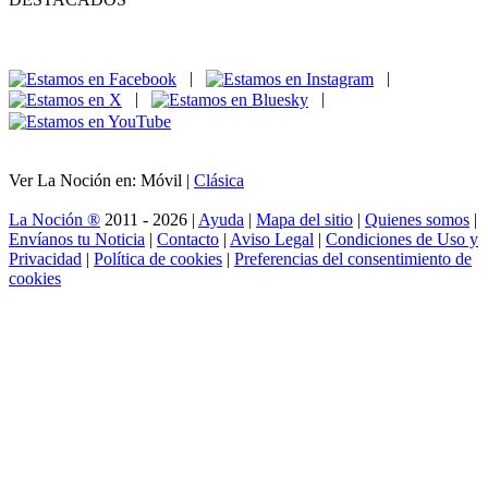
|
|
|
|
Ver La Noción en: Móvil |
Clásica
La Noción ®
2011 - 2026 |
Ayuda
|
Mapa del sitio
|
Quienes somos
|
Envíanos tu Noticia
|
Contacto
|
Aviso Legal
|
Condiciones de Uso y
Privacidad
|
Política de cookies
|
Preferencias del consentimiento de
cookies