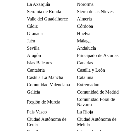
La Axarquía
Nororma
Serranía de Ronda
Sierra de las Nieves
Valle del Guadalhorce
Almería
Cádiz
Córdoba
Granada
Huelva
Jaén
Málaga
Sevilla
Andalucía
Aragón
Principado de Asturias
Islas Baleares
Canarias
Cantabria
Castilla y León
Castilla-La Mancha
Cataluña
Comunidad Valenciana
Extremadura
Galicia
Comunidad de Madrid
Comunidad Foral de
Región de Murcia
Navarra
País Vasco
La Rioja
Ciudad Autónoma de
Ciudad Autónoma de
Ceuta
Melilla