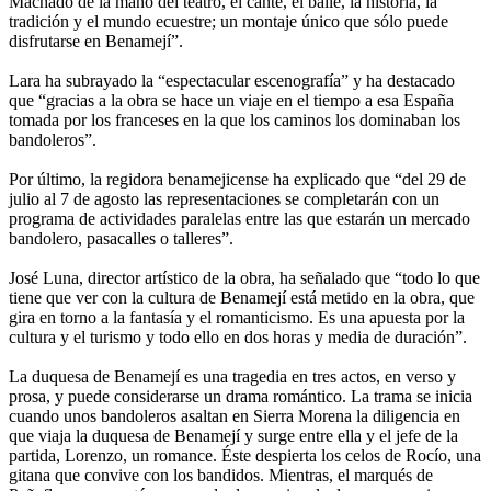
Machado de la mano del teatro, el cante, el baile, la historia, la
tradición y el mundo ecuestre; un montaje único que sólo puede
disfrutarse en Benamejí”.
Lara ha subrayado la “espectacular escenografía” y ha destacado
que “gracias a la obra se hace un viaje en el tiempo a esa España
tomada por los franceses en la que los caminos los dominaban los
bandoleros”.
Por último, la regidora benamejicense ha explicado que “del 29 de
julio al 7 de agosto las representaciones se completarán con un
programa de actividades paralelas entre las que estarán un mercado
bandolero, pasacalles o talleres”.
José Luna, director artístico de la obra, ha señalado que “todo lo que
tiene que ver con la cultura de Benamejí está metido en la obra, que
gira en torno a la fantasía y el romanticismo. Es una apuesta por la
cultura y el turismo y todo ello en dos horas y media de duración”.
La duquesa de Benamejí es una tragedia en tres actos, en verso y
prosa, y puede considerarse un drama romántico. La trama se inicia
cuando unos bandoleros asaltan en Sierra Morena la diligencia en
que viaja la duquesa de Benamejí y surge entre ella y el jefe de la
partida, Lorenzo, un romance. Éste despierta los celos de Rocío, una
gitana que convive con los bandidos. Mientras, el marqués de