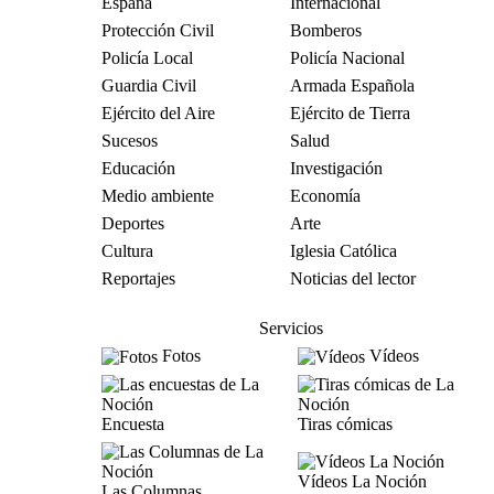
España
Internacional
Protección Civil
Bomberos
Policía Local
Policía Nacional
Guardia Civil
Armada Española
Ejército del Aire
Ejército de Tierra
Sucesos
Salud
Educación
Investigación
Medio ambiente
Economía
Deportes
Arte
Cultura
Iglesia Católica
Reportajes
Noticias del lector
Servicios
Fotos
Vídeos
Encuesta
Tiras cómicas
Vídeos La Noción
Las Columnas