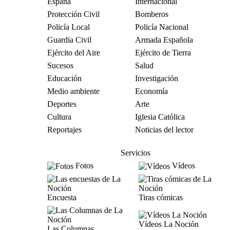
España
Internacional
Protección Civil
Bomberos
Policía Local
Policía Nacional
Guardia Civil
Armada Española
Ejército del Aire
Ejército de Tierra
Sucesos
Salud
Educación
Investigación
Medio ambiente
Economía
Deportes
Arte
Cultura
Iglesia Católica
Reportajes
Noticias del lector
Servicios
Fotos
Vídeos
Encuesta
Tiras cómicas
Vídeos La Noción
Las Columnas