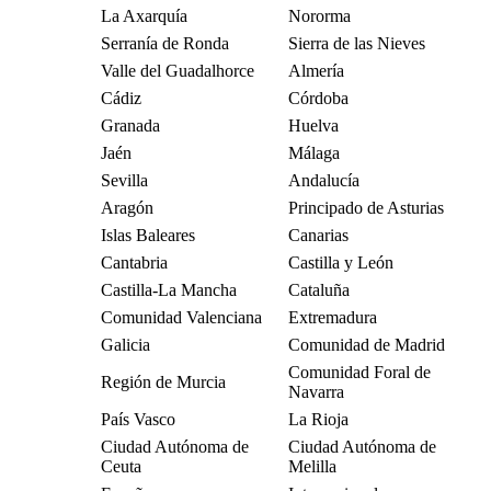
La Axarquía
Nororma
Serranía de Ronda
Sierra de las Nieves
Valle del Guadalhorce
Almería
Cádiz
Córdoba
Granada
Huelva
Jaén
Málaga
Sevilla
Andalucía
Aragón
Principado de Asturias
Islas Baleares
Canarias
Cantabria
Castilla y León
Castilla-La Mancha
Cataluña
Comunidad Valenciana
Extremadura
Galicia
Comunidad de Madrid
Comunidad Foral de
Región de Murcia
Navarra
País Vasco
La Rioja
Ciudad Autónoma de
Ciudad Autónoma de
Ceuta
Melilla