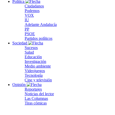
Política
Ciudadanos
Podemos
VOX
IU
Adelante Andalucía
PP
PSOE
Partidos políticos
Sociedad
Sucesos
Salud
Educación
Investigación
Medio ambiente
Videojuegos
Tecnología
Cine y televisión
Opinión
Reportajes
Noticias del lector
Las Columnas
Tiras cómicas