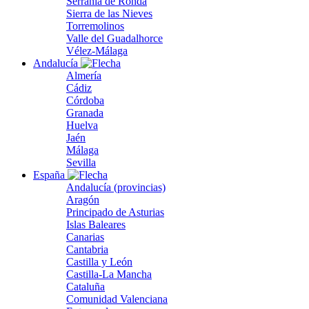
Serranía de Ronda
Sierra de las Nieves
Torremolinos
Valle del Guadalhorce
Vélez-Málaga
Andalucía
Almería
Cádiz
Córdoba
Granada
Huelva
Jaén
Málaga
Sevilla
España
Andalucía (provincias)
Aragón
Principado de Asturias
Islas Baleares
Canarias
Cantabria
Castilla y León
Castilla-La Mancha
Cataluña
Comunidad Valenciana