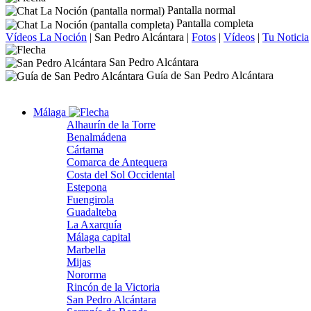
Pantalla normal
Pantalla completa
Vídeos La Noción
|
San Pedro Alcántara
|
Fotos
|
Vídeos
|
Tu Noticia
San Pedro Alcántara
Guía de San Pedro Alcántara
Málaga
Alhaurín de la Torre
Benalmádena
Cártama
Comarca de Antequera
Costa del Sol Occidental
Estepona
Fuengirola
Guadalteba
La Axarquía
Málaga capital
Marbella
Mijas
Nororma
Rincón de la Victoria
San Pedro Alcántara