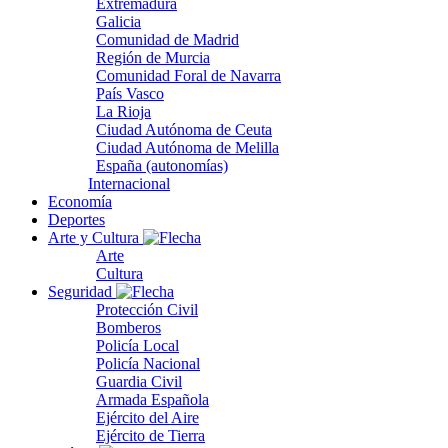
Extremadura
Galicia
Comunidad de Madrid
Región de Murcia
Comunidad Foral de Navarra
País Vasco
La Rioja
Ciudad Autónoma de Ceuta
Ciudad Autónoma de Melilla
España (autonomías)
Internacional
Economía
Deportes
Arte y Cultura
Arte
Cultura
Seguridad
Protección Civil
Bomberos
Policía Local
Policía Nacional
Guardia Civil
Armada Española
Ejército del Aire
Ejército de Tierra