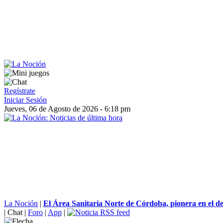
Regístrate
Iniciar Sesión
Jueves, 06 de Agosto de 2026 - 6:18 pm
La Noción
|
El Área Sanitaria Norte de Córdoba, pionera en el des
|
Chat
|
Foro
|
App
|