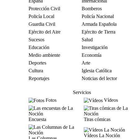
España
Internacional
Protección Civil
Bomberos
Policía Local
Policía Nacional
Guardia Civil
Armada Española
Ejército del Aire
Ejército de Tierra
Sucesos
Salud
Educación
Investigación
Medio ambiente
Economía
Deportes
Arte
Cultura
Iglesia Católica
Reportajes
Noticias del lector
Servicios
Fotos
Vídeos
Encuesta
Tiras cómicas
Vídeos La Noción
Las Columnas