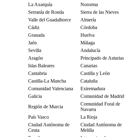
La Axarquía
Nororma
Serranía de Ronda
Sierra de las Nieves
Valle del Guadalhorce
Almería
Cádiz
Córdoba
Granada
Huelva
Jaén
Málaga
Sevilla
Andalucía
Aragón
Principado de Asturias
Islas Baleares
Canarias
Cantabria
Castilla y León
Castilla-La Mancha
Cataluña
Comunidad Valenciana
Extremadura
Galicia
Comunidad de Madrid
Comunidad Foral de
Región de Murcia
Navarra
País Vasco
La Rioja
Ciudad Autónoma de
Ciudad Autónoma de
Ceuta
Melilla