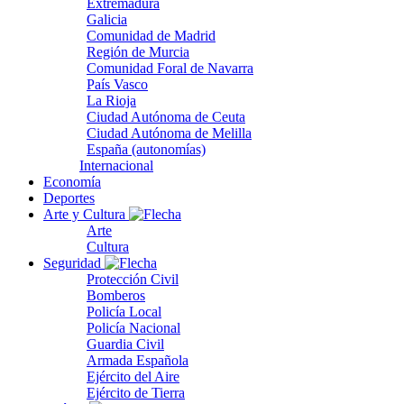
Extremadura
Galicia
Comunidad de Madrid
Región de Murcia
Comunidad Foral de Navarra
País Vasco
La Rioja
Ciudad Autónoma de Ceuta
Ciudad Autónoma de Melilla
España (autonomías)
Internacional
Economía
Deportes
Arte y Cultura
Arte
Cultura
Seguridad
Protección Civil
Bomberos
Policía Local
Policía Nacional
Guardia Civil
Armada Española
Ejército del Aire
Ejército de Tierra