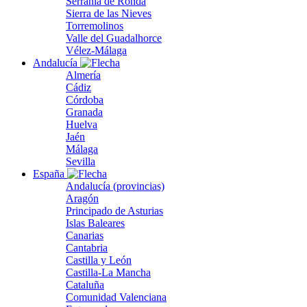
Serranía de Ronda
Sierra de las Nieves
Torremolinos
Valle del Guadalhorce
Vélez-Málaga
Andalucía
Almería
Cádiz
Córdoba
Granada
Huelva
Jaén
Málaga
Sevilla
España
Andalucía (provincias)
Aragón
Principado de Asturias
Islas Baleares
Canarias
Cantabria
Castilla y León
Castilla-La Mancha
Cataluña
Comunidad Valenciana