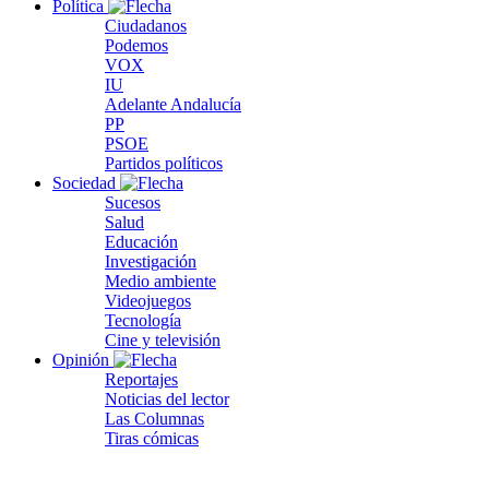
Política
Ciudadanos
Podemos
VOX
IU
Adelante Andalucía
PP
PSOE
Partidos políticos
Sociedad
Sucesos
Salud
Educación
Investigación
Medio ambiente
Videojuegos
Tecnología
Cine y televisión
Opinión
Reportajes
Noticias del lector
Las Columnas
Tiras cómicas