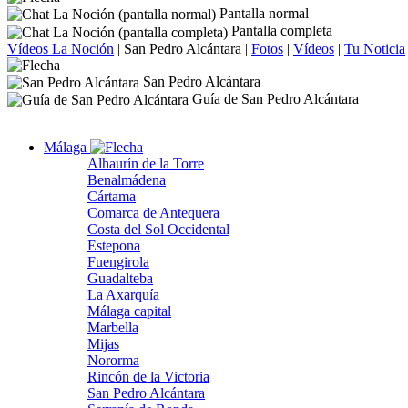
Pantalla normal
Pantalla completa
Vídeos La Noción
|
San Pedro Alcántara
|
Fotos
|
Vídeos
|
Tu Noticia
San Pedro Alcántara
Guía de San Pedro Alcántara
Málaga
Alhaurín de la Torre
Benalmádena
Cártama
Comarca de Antequera
Costa del Sol Occidental
Estepona
Fuengirola
Guadalteba
La Axarquía
Málaga capital
Marbella
Mijas
Nororma
Rincón de la Victoria
San Pedro Alcántara