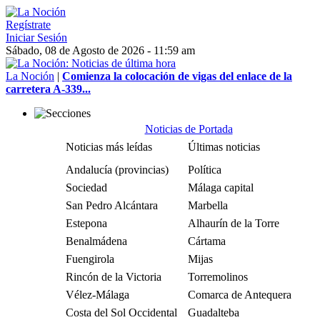
Regístrate
Iniciar Sesión
Sábado, 08 de Agosto de 2026 - 11:59 am
La Noción
|
Comienza la colocación de vigas del enlace de la
carretera A-339...
Noticias de Portada
Noticias más leídas
Últimas noticias
Andalucía (provincias)
Política
Sociedad
Málaga capital
San Pedro Alcántara
Marbella
Estepona
Alhaurín de la Torre
Benalmádena
Cártama
Fuengirola
Mijas
Rincón de la Victoria
Torremolinos
Vélez-Málaga
Comarca de Antequera
Costa del Sol Occidental
Guadalteba