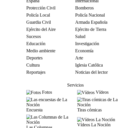
España
Internacional
Protección Civil
Bomberos
Policía Local
Policía Nacional
Guardia Civil
Armada Española
Ejército del Aire
Ejército de Tierra
Sucesos
Salud
Educación
Investigación
Medio ambiente
Economía
Deportes
Arte
Cultura
Iglesia Católica
Reportajes
Noticias del lector
Servicios
Fotos
Vídeos
Encuesta
Tiras cómicas
Vídeos La Noción
Las Columnas