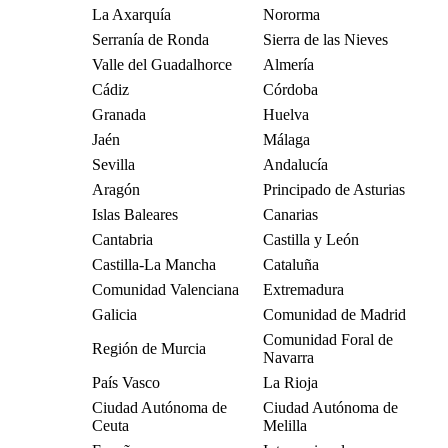
La Axarquía
Nororma
Serranía de Ronda
Sierra de las Nieves
Valle del Guadalhorce
Almería
Cádiz
Córdoba
Granada
Huelva
Jaén
Málaga
Sevilla
Andalucía
Aragón
Principado de Asturias
Islas Baleares
Canarias
Cantabria
Castilla y León
Castilla-La Mancha
Cataluña
Comunidad Valenciana
Extremadura
Galicia
Comunidad de Madrid
Comunidad Foral de
Región de Murcia
Navarra
País Vasco
La Rioja
Ciudad Autónoma de
Ciudad Autónoma de
Ceuta
Melilla