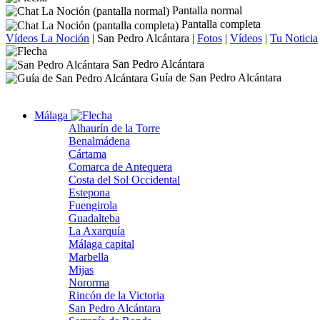
Pantalla normal
Pantalla completa
Vídeos La Noción
|
San Pedro Alcántara
|
Fotos
|
Vídeos
|
Tu Noticia
San Pedro Alcántara
Guía de San Pedro Alcántara
Málaga
Alhaurín de la Torre
Benalmádena
Cártama
Comarca de Antequera
Costa del Sol Occidental
Estepona
Fuengirola
Guadalteba
La Axarquía
Málaga capital
Marbella
Mijas
Nororma
Rincón de la Victoria
San Pedro Alcántara