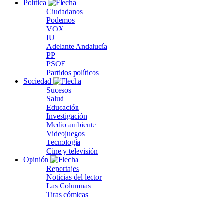
Política
Ciudadanos
Podemos
VOX
IU
Adelante Andalucía
PP
PSOE
Partidos políticos
Sociedad
Sucesos
Salud
Educación
Investigación
Medio ambiente
Videojuegos
Tecnología
Cine y televisión
Opinión
Reportajes
Noticias del lector
Las Columnas
Tiras cómicas