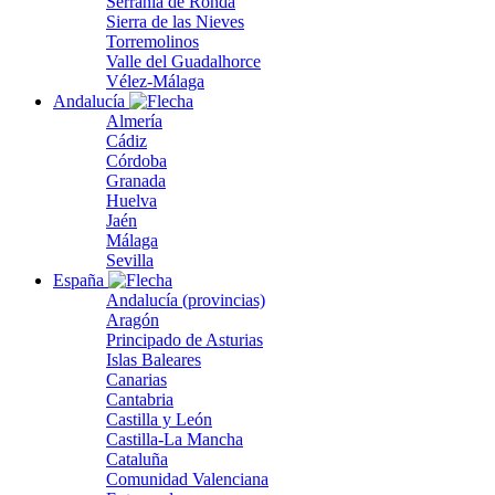
Serranía de Ronda
Sierra de las Nieves
Torremolinos
Valle del Guadalhorce
Vélez-Málaga
Andalucía
Almería
Cádiz
Córdoba
Granada
Huelva
Jaén
Málaga
Sevilla
España
Andalucía (provincias)
Aragón
Principado de Asturias
Islas Baleares
Canarias
Cantabria
Castilla y León
Castilla-La Mancha
Cataluña
Comunidad Valenciana