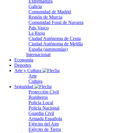
Extremadura
Galicia
Comunidad de Madrid
Región de Murcia
Comunidad Foral de Navarra
País Vasco
La Rioja
Ciudad Autónoma de Ceuta
Ciudad Autónoma de Melilla
España (autonomías)
Internacional
Economía
Deportes
Arte y Cultura
Arte
Cultura
Seguridad
Protección Civil
Bomberos
Policía Local
Policía Nacional
Guardia Civil
Armada Española
Ejército del Aire
Ejército de Tierra