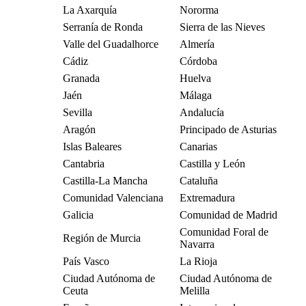
La Axarquía
Nororma
Serranía de Ronda
Sierra de las Nieves
Valle del Guadalhorce
Almería
Cádiz
Córdoba
Granada
Huelva
Jaén
Málaga
Sevilla
Andalucía
Aragón
Principado de Asturias
Islas Baleares
Canarias
Cantabria
Castilla y León
Castilla-La Mancha
Cataluña
Comunidad Valenciana
Extremadura
Galicia
Comunidad de Madrid
Comunidad Foral de
Región de Murcia
Navarra
País Vasco
La Rioja
Ciudad Autónoma de
Ciudad Autónoma de
Ceuta
Melilla