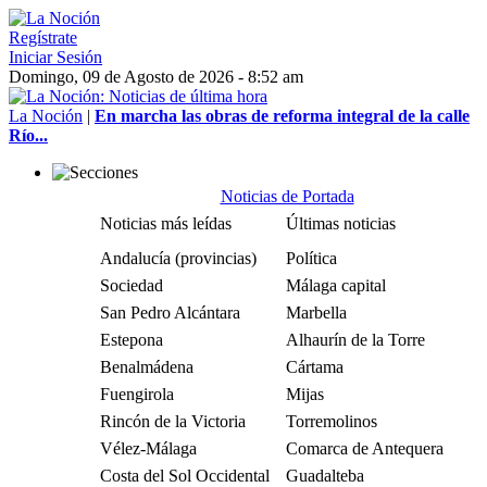
Regístrate
Iniciar Sesión
Domingo, 09 de Agosto de 2026 - 8:52 am
La Noción
|
En marcha las obras de reforma integral de la calle
Río...
Noticias de Portada
Noticias más leídas
Últimas noticias
Andalucía (provincias)
Política
Sociedad
Málaga capital
San Pedro Alcántara
Marbella
Estepona
Alhaurín de la Torre
Benalmádena
Cártama
Fuengirola
Mijas
Rincón de la Victoria
Torremolinos
Vélez-Málaga
Comarca de Antequera
Costa del Sol Occidental
Guadalteba