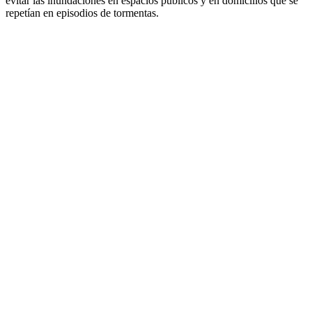
evitar las inundaciones en espacios públicos y en domicilios que se
repetían en episodios de tormentas.