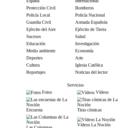
España
Internacional
Protección Civil
Bomberos
Policía Local
Policía Nacional
Guardia Civil
Armada Española
Ejército del Aire
Ejército de Tierra
Sucesos
Salud
Educación
Investigación
Medio ambiente
Economía
Deportes
Arte
Cultura
Iglesia Católica
Reportajes
Noticias del lector
Servicios
Fotos
Vídeos
Encuesta
Tiras cómicas
Vídeos La Noción
Las Columnas