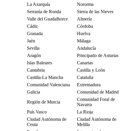
La Axarquía
Nororma
Serranía de Ronda
Sierra de las Nieves
Valle del Guadalhorce
Almería
Cádiz
Córdoba
Granada
Huelva
Jaén
Málaga
Sevilla
Andalucía
Aragón
Principado de Asturias
Islas Baleares
Canarias
Cantabria
Castilla y León
Castilla-La Mancha
Cataluña
Comunidad Valenciana
Extremadura
Galicia
Comunidad de Madrid
Comunidad Foral de
Región de Murcia
Navarra
País Vasco
La Rioja
Ciudad Autónoma de
Ciudad Autónoma de
Ceuta
Melilla