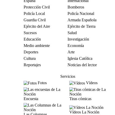
España
Internacional
Protección Civil
Bomberos
Policía Local
Policía Nacional
Guardia Civil
Armada Española
Ejército del Aire
Ejército de Tierra
Sucesos
Salud
Educación
Investigación
Medio ambiente
Economía
Deportes
Arte
Cultura
Iglesia Católica
Reportajes
Noticias del lector
Servicios
Fotos
Vídeos
Encuesta
Tiras cómicas
Vídeos La Noción
Las Columnas