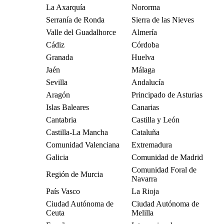
La Axarquía
Nororma
Serranía de Ronda
Sierra de las Nieves
Valle del Guadalhorce
Almería
Cádiz
Córdoba
Granada
Huelva
Jaén
Málaga
Sevilla
Andalucía
Aragón
Principado de Asturias
Islas Baleares
Canarias
Cantabria
Castilla y León
Castilla-La Mancha
Cataluña
Comunidad Valenciana
Extremadura
Galicia
Comunidad de Madrid
Comunidad Foral de
Región de Murcia
Navarra
País Vasco
La Rioja
Ciudad Autónoma de
Ciudad Autónoma de
Ceuta
Melilla