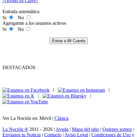
¿Olvidó su Clave?
Entrada automática
Si
No
Agregarme a los usuarios activos
Si
No
Entrar a Mi Cuenta
DESTACADOS
|
|
|
|
Ver La Noción en: Móvil |
Clásica
La Noción ®
2011 - 2026 |
Ayuda
|
Mapa del sitio
|
Quienes somos
|
Envíanos tu Noticia
|
Contacto
|
Aviso Legal
|
Condiciones de Uso y