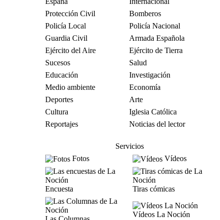
España
Internacional
Protección Civil
Bomberos
Policía Local
Policía Nacional
Guardia Civil
Armada Española
Ejército del Aire
Ejército de Tierra
Sucesos
Salud
Educación
Investigación
Medio ambiente
Economía
Deportes
Arte
Cultura
Iglesia Católica
Reportajes
Noticias del lector
Servicios
Fotos
Vídeos
Encuesta
Tiras cómicas
Vídeos La Noción
Las Columnas