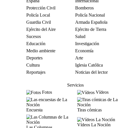
España
Internacional
Protección Civil
Bomberos
Policía Local
Policía Nacional
Guardia Civil
Armada Española
Ejército del Aire
Ejército de Tierra
Sucesos
Salud
Educación
Investigación
Medio ambiente
Economía
Deportes
Arte
Cultura
Iglesia Católica
Reportajes
Noticias del lector
Servicios
Fotos
Vídeos
Encuesta
Tiras cómicas
Vídeos La Noción
Las Columnas