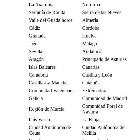
La Axarquía
Nororma
Serranía de Ronda
Sierra de las Nieves
Valle del Guadalhorce
Almería
Cádiz
Córdoba
Granada
Huelva
Jaén
Málaga
Sevilla
Andalucía
Aragón
Principado de Asturias
Islas Baleares
Canarias
Cantabria
Castilla y León
Castilla-La Mancha
Cataluña
Comunidad Valenciana
Extremadura
Galicia
Comunidad de Madrid
Comunidad Foral de
Región de Murcia
Navarra
País Vasco
La Rioja
Ciudad Autónoma de
Ciudad Autónoma de
Ceuta
Melilla