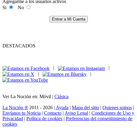
Agregarme a los usuarios activos
Si
No
Entrar a Mi Cuenta
DESTACADOS
|
|
|
|
Ver La Noción en: Móvil |
Clásica
La Noción ®
2011 - 2026 |
Ayuda
|
Mapa del sitio
|
Quienes somos
|
Envíanos tu Noticia
|
Contacto
|
Aviso Legal
|
Condiciones de Uso y
Privacidad
|
Política de cookies
|
Preferencias del consentimiento de
cookies