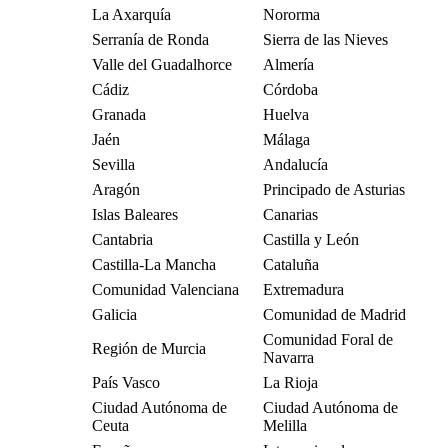
La Axarquía
Nororma
Serranía de Ronda
Sierra de las Nieves
Valle del Guadalhorce
Almería
Cádiz
Córdoba
Granada
Huelva
Jaén
Málaga
Sevilla
Andalucía
Aragón
Principado de Asturias
Islas Baleares
Canarias
Cantabria
Castilla y León
Castilla-La Mancha
Cataluña
Comunidad Valenciana
Extremadura
Galicia
Comunidad de Madrid
Comunidad Foral de
Región de Murcia
Navarra
País Vasco
La Rioja
Ciudad Autónoma de
Ciudad Autónoma de
Ceuta
Melilla