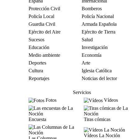
España
Internacional
Protección Civil
Bomberos
Policía Local
Policía Nacional
Guardia Civil
Armada Española
Ejército del Aire
Ejército de Tierra
Sucesos
Salud
Educación
Investigación
Medio ambiente
Economía
Deportes
Arte
Cultura
Iglesia Católica
Reportajes
Noticias del lector
Servicios
Fotos
Vídeos
Encuesta
Tiras cómicas
Vídeos La Noción
Las Columnas