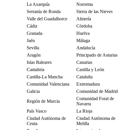
La Axarquía
Nororma
Serranía de Ronda
Sierra de las Nieves
Valle del Guadalhorce
Almería
Cádiz
Córdoba
Granada
Huelva
Jaén
Málaga
Sevilla
Andalucía
Aragón
Principado de Asturias
Islas Baleares
Canarias
Cantabria
Castilla y León
Castilla-La Mancha
Cataluña
Comunidad Valenciana
Extremadura
Galicia
Comunidad de Madrid
Comunidad Foral de
Región de Murcia
Navarra
País Vasco
La Rioja
Ciudad Autónoma de
Ciudad Autónoma de
Ceuta
Melilla