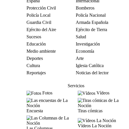
España
Internacional
Protección Civil
Bomberos
Policía Local
Policía Nacional
Guardia Civil
Armada Española
Ejército del Aire
Ejército de Tierra
Sucesos
Salud
Educación
Investigación
Medio ambiente
Economía
Deportes
Arte
Cultura
Iglesia Católica
Reportajes
Noticias del lector
Servicios
Fotos
Vídeos
Encuesta
Tiras cómicas
Vídeos La Noción
Las Columnas