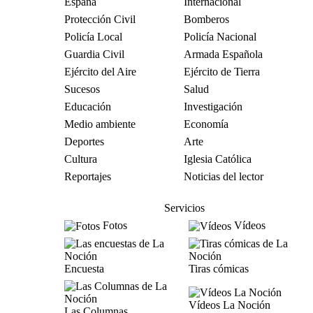
España
Internacional
Protección Civil
Bomberos
Policía Local
Policía Nacional
Guardia Civil
Armada Española
Ejército del Aire
Ejército de Tierra
Sucesos
Salud
Educación
Investigación
Medio ambiente
Economía
Deportes
Arte
Cultura
Iglesia Católica
Reportajes
Noticias del lector
Servicios
Fotos
Vídeos
Encuesta
Tiras cómicas
Vídeos La Noción
Las Columnas