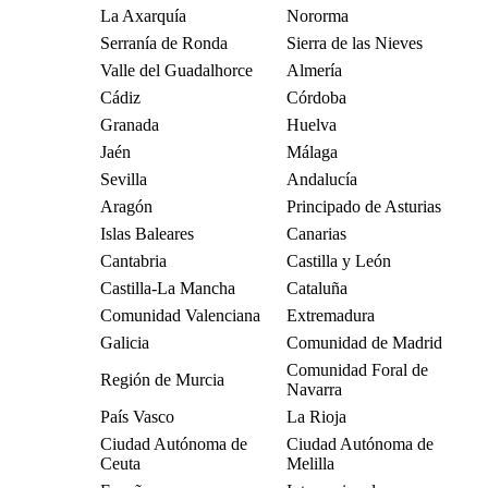
La Axarquía
Nororma
Serranía de Ronda
Sierra de las Nieves
Valle del Guadalhorce
Almería
Cádiz
Córdoba
Granada
Huelva
Jaén
Málaga
Sevilla
Andalucía
Aragón
Principado de Asturias
Islas Baleares
Canarias
Cantabria
Castilla y León
Castilla-La Mancha
Cataluña
Comunidad Valenciana
Extremadura
Galicia
Comunidad de Madrid
Comunidad Foral de
Región de Murcia
Navarra
País Vasco
La Rioja
Ciudad Autónoma de
Ciudad Autónoma de
Ceuta
Melilla