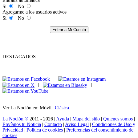
Entrada automática
Si
No
Agregarme a los usuarios activos
Si
No
Entrar a Mi Cuenta
DESTACADOS
|
|
|
|
Ver La Noción en: Móvil |
Clásica
La Noción ®
2011 - 2026 |
Ayuda
|
Mapa del sitio
|
Quienes somos
|
Envíanos tu Noticia
|
Contacto
|
Aviso Legal
|
Condiciones de Uso y
Privacidad
|
Política de cookies
|
Preferencias del consentimiento de
cookies