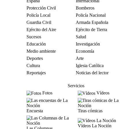
España
Internacional
Protección Civil
Bomberos
Policía Local
Policía Nacional
Guardia Civil
Armada Española
Ejército del Aire
Ejército de Tierra
Sucesos
Salud
Educación
Investigación
Medio ambiente
Economía
Deportes
Arte
Cultura
Iglesia Católica
Reportajes
Noticias del lector
Servicios
Fotos
Vídeos
Encuesta
Tiras cómicas
Vídeos La Noción
Las Columnas