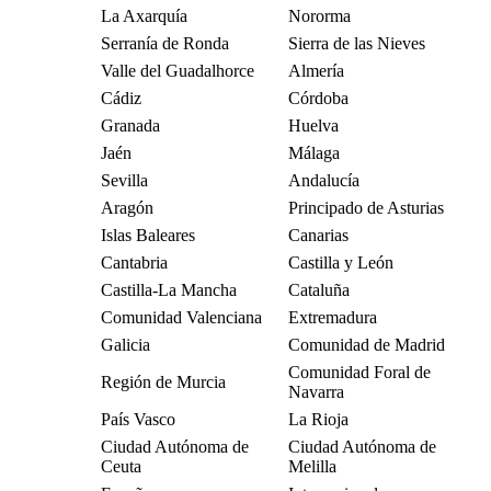
La Axarquía
Nororma
Serranía de Ronda
Sierra de las Nieves
Valle del Guadalhorce
Almería
Cádiz
Córdoba
Granada
Huelva
Jaén
Málaga
Sevilla
Andalucía
Aragón
Principado de Asturias
Islas Baleares
Canarias
Cantabria
Castilla y León
Castilla-La Mancha
Cataluña
Comunidad Valenciana
Extremadura
Galicia
Comunidad de Madrid
Comunidad Foral de
Región de Murcia
Navarra
País Vasco
La Rioja
Ciudad Autónoma de
Ciudad Autónoma de
Ceuta
Melilla