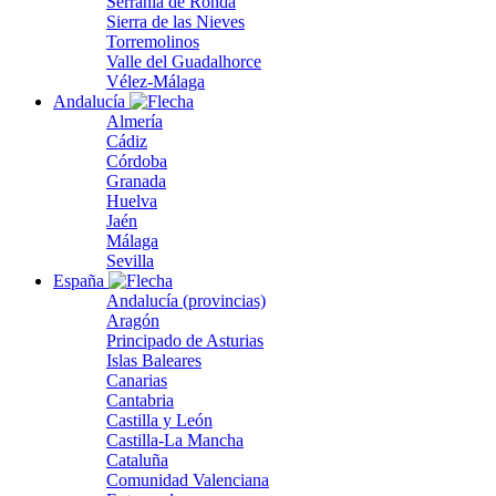
Serranía de Ronda
Sierra de las Nieves
Torremolinos
Valle del Guadalhorce
Vélez-Málaga
Andalucía
Almería
Cádiz
Córdoba
Granada
Huelva
Jaén
Málaga
Sevilla
España
Andalucía (provincias)
Aragón
Principado de Asturias
Islas Baleares
Canarias
Cantabria
Castilla y León
Castilla-La Mancha
Cataluña
Comunidad Valenciana