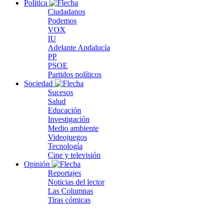
Política
Ciudadanos
Podemos
VOX
IU
Adelante Andalucía
PP
PSOE
Partidos políticos
Sociedad
Sucesos
Salud
Educación
Investigación
Medio ambiente
Videojuegos
Tecnología
Cine y televisión
Opinión
Reportajes
Noticias del lector
Las Columnas
Tiras cómicas