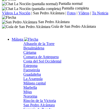
Pantalla normal
Pantalla completa
Vídeos La Noción
|
San Pedro Alcántara
|
Fotos
|
Vídeos
|
Tu Noticia
San Pedro Alcántara
Guía de San Pedro Alcántara
Málaga
Alhaurín de la Torre
Benalmádena
Cártama
Comarca de Antequera
Costa del Sol Occidental
Estepona
Fuengirola
Guadalteba
La Axarquía
Málaga capital
Marbella
Mijas
Nororma
Rincón de la Victoria
San Pedro Alcántara