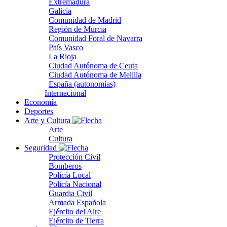
Extremadura
Galicia
Comunidad de Madrid
Región de Murcia
Comunidad Foral de Navarra
País Vasco
La Rioja
Ciudad Autónoma de Ceuta
Ciudad Autónoma de Melilla
España (autonomías)
Internacional
Economía
Deportes
Arte y Cultura
Arte
Cultura
Seguridad
Protección Civil
Bomberos
Policía Local
Policía Nacional
Guardia Civil
Armada Española
Ejército del Aire
Ejército de Tierra