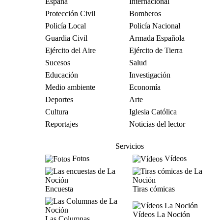
España
Internacional
Protección Civil
Bomberos
Policía Local
Policía Nacional
Guardia Civil
Armada Española
Ejército del Aire
Ejército de Tierra
Sucesos
Salud
Educación
Investigación
Medio ambiente
Economía
Deportes
Arte
Cultura
Iglesia Católica
Reportajes
Noticias del lector
Servicios
Fotos
Vídeos
Encuesta
Tiras cómicas
Vídeos La Noción
Las Columnas