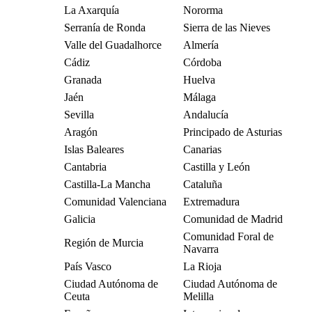
La Axarquía
Nororma
Serranía de Ronda
Sierra de las Nieves
Valle del Guadalhorce
Almería
Cádiz
Córdoba
Granada
Huelva
Jaén
Málaga
Sevilla
Andalucía
Aragón
Principado de Asturias
Islas Baleares
Canarias
Cantabria
Castilla y León
Castilla-La Mancha
Cataluña
Comunidad Valenciana
Extremadura
Galicia
Comunidad de Madrid
Comunidad Foral de
Región de Murcia
Navarra
País Vasco
La Rioja
Ciudad Autónoma de
Ciudad Autónoma de
Ceuta
Melilla