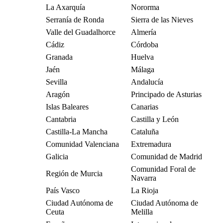
La Axarquía
Nororma
Serranía de Ronda
Sierra de las Nieves
Valle del Guadalhorce
Almería
Cádiz
Córdoba
Granada
Huelva
Jaén
Málaga
Sevilla
Andalucía
Aragón
Principado de Asturias
Islas Baleares
Canarias
Cantabria
Castilla y León
Castilla-La Mancha
Cataluña
Comunidad Valenciana
Extremadura
Galicia
Comunidad de Madrid
Comunidad Foral de
Región de Murcia
Navarra
País Vasco
La Rioja
Ciudad Autónoma de
Ciudad Autónoma de
Ceuta
Melilla