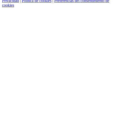
Privacidad
|
Política de cookies
|
Preferencias del consentimiento de
cookies