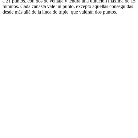
a 21 puntos, con dos de ventaja y tendrá una duración máxima de 15
minutos. Cada canasta vale un punto, excepto aquellas conseguidas
desde más allá de la línea de triple, que valdrán dos puntos.