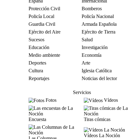
España
Internacional
Protección Civil
Bomberos
Policía Local
Policía Nacional
Guardia Civil
Armada Española
Ejército del Aire
Ejército de Tierra
Sucesos
Salud
Educación
Investigación
Medio ambiente
Economía
Deportes
Arte
Cultura
Iglesia Católica
Reportajes
Noticias del lector
Servicios
Fotos
Vídeos
Encuesta
Tiras cómicas
Vídeos La Noción
Las Columnas