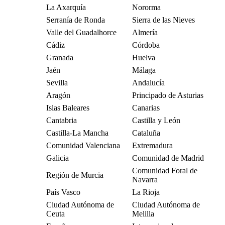
La Axarquía
Nororma
Serranía de Ronda
Sierra de las Nieves
Valle del Guadalhorce
Almería
Cádiz
Córdoba
Granada
Huelva
Jaén
Málaga
Sevilla
Andalucía
Aragón
Principado de Asturias
Islas Baleares
Canarias
Cantabria
Castilla y León
Castilla-La Mancha
Cataluña
Comunidad Valenciana
Extremadura
Galicia
Comunidad de Madrid
Comunidad Foral de
Región de Murcia
Navarra
País Vasco
La Rioja
Ciudad Autónoma de
Ciudad Autónoma de
Ceuta
Melilla