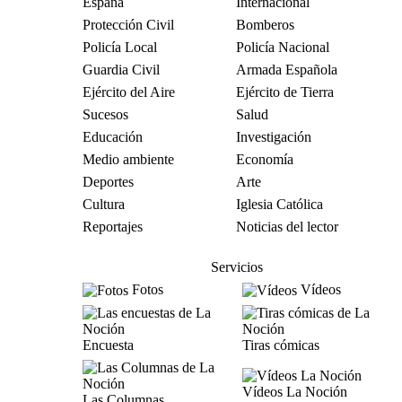
España
Internacional
Protección Civil
Bomberos
Policía Local
Policía Nacional
Guardia Civil
Armada Española
Ejército del Aire
Ejército de Tierra
Sucesos
Salud
Educación
Investigación
Medio ambiente
Economía
Deportes
Arte
Cultura
Iglesia Católica
Reportajes
Noticias del lector
Servicios
Fotos
Vídeos
Encuesta
Tiras cómicas
Vídeos La Noción
Las Columnas