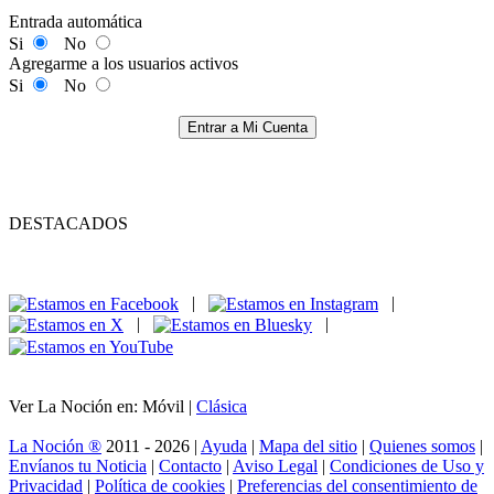
Entrada automática
Si
No
Agregarme a los usuarios activos
Si
No
Entrar a Mi Cuenta
DESTACADOS
|
|
|
|
Ver La Noción en: Móvil |
Clásica
La Noción ®
2011 - 2026 |
Ayuda
|
Mapa del sitio
|
Quienes somos
|
Envíanos tu Noticia
|
Contacto
|
Aviso Legal
|
Condiciones de Uso y
Privacidad
|
Política de cookies
|
Preferencias del consentimiento de