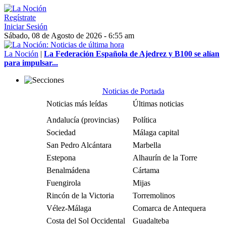
Regístrate
Iniciar Sesión
Sábado, 08 de Agosto de 2026 - 6:55 am
La Noción
|
La Federación Española de Ajedrez y B100 se alían
para impulsar...
Noticias de Portada
Noticias más leídas
Últimas noticias
Andalucía (provincias)
Política
Sociedad
Málaga capital
San Pedro Alcántara
Marbella
Estepona
Alhaurín de la Torre
Benalmádena
Cártama
Fuengirola
Mijas
Rincón de la Victoria
Torremolinos
Vélez-Málaga
Comarca de Antequera
Costa del Sol Occidental
Guadalteba