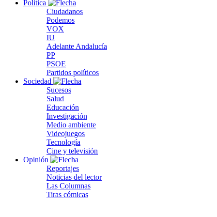
Política
Ciudadanos
Podemos
VOX
IU
Adelante Andalucía
PP
PSOE
Partidos políticos
Sociedad
Sucesos
Salud
Educación
Investigación
Medio ambiente
Videojuegos
Tecnología
Cine y televisión
Opinión
Reportajes
Noticias del lector
Las Columnas
Tiras cómicas