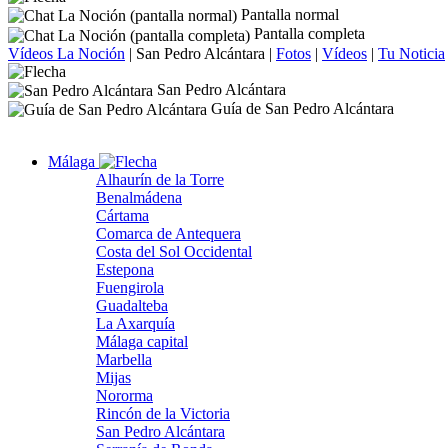
Pantalla normal
Pantalla completa
Vídeos La Noción
|
San Pedro Alcántara
|
Fotos
|
Vídeos
|
Tu Noticia
San Pedro Alcántara
Guía de San Pedro Alcántara
Málaga
Alhaurín de la Torre
Benalmádena
Cártama
Comarca de Antequera
Costa del Sol Occidental
Estepona
Fuengirola
Guadalteba
La Axarquía
Málaga capital
Marbella
Mijas
Nororma
Rincón de la Victoria
San Pedro Alcántara