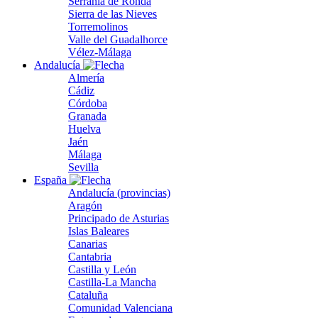
Serranía de Ronda
Sierra de las Nieves
Torremolinos
Valle del Guadalhorce
Vélez-Málaga
Andalucía
Almería
Cádiz
Córdoba
Granada
Huelva
Jaén
Málaga
Sevilla
España
Andalucía (provincias)
Aragón
Principado de Asturias
Islas Baleares
Canarias
Cantabria
Castilla y León
Castilla-La Mancha
Cataluña
Comunidad Valenciana