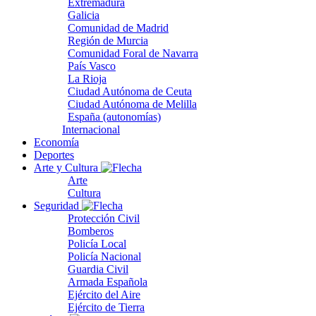
Extremadura
Galicia
Comunidad de Madrid
Región de Murcia
Comunidad Foral de Navarra
País Vasco
La Rioja
Ciudad Autónoma de Ceuta
Ciudad Autónoma de Melilla
España (autonomías)
Internacional
Economía
Deportes
Arte y Cultura
Arte
Cultura
Seguridad
Protección Civil
Bomberos
Policía Local
Policía Nacional
Guardia Civil
Armada Española
Ejército del Aire
Ejército de Tierra