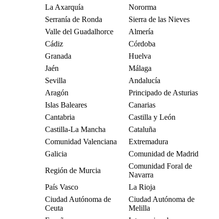
La Axarquía
Nororma
Serranía de Ronda
Sierra de las Nieves
Valle del Guadalhorce
Almería
Cádiz
Córdoba
Granada
Huelva
Jaén
Málaga
Sevilla
Andalucía
Aragón
Principado de Asturias
Islas Baleares
Canarias
Cantabria
Castilla y León
Castilla-La Mancha
Cataluña
Comunidad Valenciana
Extremadura
Galicia
Comunidad de Madrid
Comunidad Foral de
Región de Murcia
Navarra
País Vasco
La Rioja
Ciudad Autónoma de
Ciudad Autónoma de
Ceuta
Melilla