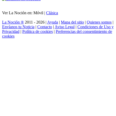
Ver La Noción en: Móvil |
Clásica
La Noción ®
2011 - 2026 |
Ayuda
|
Mapa del sitio
|
Quienes somos
|
Envíanos tu Noticia
|
Contacto
|
Aviso Legal
|
Condiciones de Uso y
Privacidad
|
Política de cookies
|
Preferencias del consentimiento de
cookies