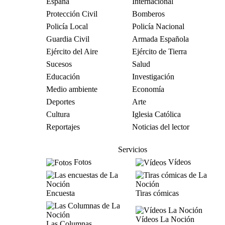
España
Internacional
Protección Civil
Bomberos
Policía Local
Policía Nacional
Guardia Civil
Armada Española
Ejército del Aire
Ejército de Tierra
Sucesos
Salud
Educación
Investigación
Medio ambiente
Economía
Deportes
Arte
Cultura
Iglesia Católica
Reportajes
Noticias del lector
Servicios
Fotos
Vídeos
Encuesta
Tiras cómicas
Vídeos La Noción
Las Columnas