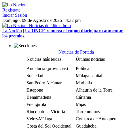
Regístrate
Iniciar Sesión
Domingo, 09 de Agosto de 2026 - 4:32 pm
La Noción
|
La ONCE renueva el cupón diario para aumentar
los premios...
Noticias de Portada
Noticias más leídas
Últimas noticias
Andalucía (provincias)
Política
Sociedad
Málaga capital
San Pedro Alcántara
Marbella
Estepona
Alhaurín de la Torre
Benalmádena
Cártama
Fuengirola
Mijas
Rincón de la Victoria
Torremolinos
Vélez-Málaga
Comarca de Antequera
Costa del Sol Occidental
Guadalteba