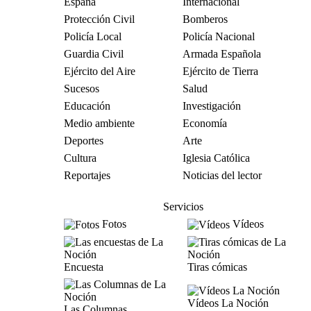
España
Internacional
Protección Civil
Bomberos
Policía Local
Policía Nacional
Guardia Civil
Armada Española
Ejército del Aire
Ejército de Tierra
Sucesos
Salud
Educación
Investigación
Medio ambiente
Economía
Deportes
Arte
Cultura
Iglesia Católica
Reportajes
Noticias del lector
Servicios
Fotos
Vídeos
Encuesta
Tiras cómicas
Vídeos La Noción
Las Columnas