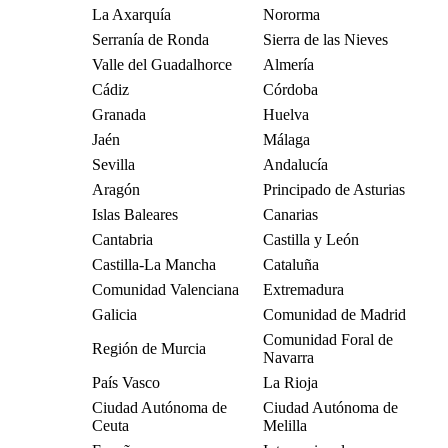
La Axarquía
Nororma
Serranía de Ronda
Sierra de las Nieves
Valle del Guadalhorce
Almería
Cádiz
Córdoba
Granada
Huelva
Jaén
Málaga
Sevilla
Andalucía
Aragón
Principado de Asturias
Islas Baleares
Canarias
Cantabria
Castilla y León
Castilla-La Mancha
Cataluña
Comunidad Valenciana
Extremadura
Galicia
Comunidad de Madrid
Comunidad Foral de
Región de Murcia
Navarra
País Vasco
La Rioja
Ciudad Autónoma de
Ciudad Autónoma de
Ceuta
Melilla