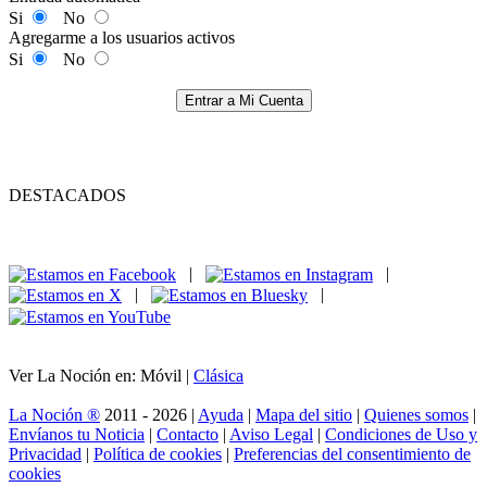
Si
No
Agregarme a los usuarios activos
Si
No
Entrar a Mi Cuenta
DESTACADOS
|
|
|
|
Ver La Noción en: Móvil |
Clásica
La Noción ®
2011 - 2026 |
Ayuda
|
Mapa del sitio
|
Quienes somos
|
Envíanos tu Noticia
|
Contacto
|
Aviso Legal
|
Condiciones de Uso y
Privacidad
|
Política de cookies
|
Preferencias del consentimiento de
cookies