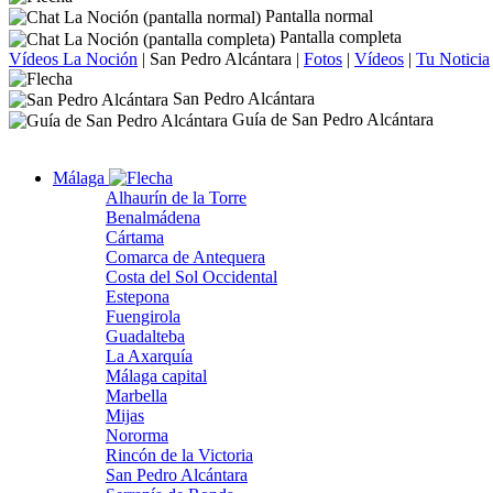
Pantalla normal
Pantalla completa
Vídeos La Noción
|
San Pedro Alcántara
|
Fotos
|
Vídeos
|
Tu Noticia
San Pedro Alcántara
Guía de San Pedro Alcántara
Málaga
Alhaurín de la Torre
Benalmádena
Cártama
Comarca de Antequera
Costa del Sol Occidental
Estepona
Fuengirola
Guadalteba
La Axarquía
Málaga capital
Marbella
Mijas
Nororma
Rincón de la Victoria
San Pedro Alcántara