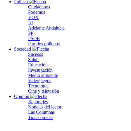
Política
Ciudadanos
Podemos
VOX
IU
Adelante Andalucía
PP
PSOE
Partidos políticos
Sociedad
Sucesos
Salud
Educación
Investigación
Medio ambiente
Videojuegos
Tecnología
Cine y televisión
Opinión
Reportajes
Noticias del lector
Las Columnas
Tiras cómicas