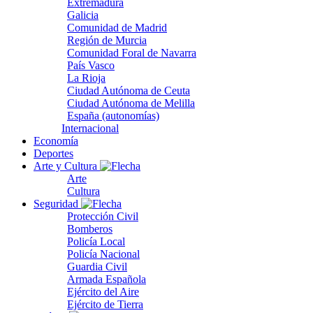
Extremadura
Galicia
Comunidad de Madrid
Región de Murcia
Comunidad Foral de Navarra
País Vasco
La Rioja
Ciudad Autónoma de Ceuta
Ciudad Autónoma de Melilla
España (autonomías)
Internacional
Economía
Deportes
Arte y Cultura
Arte
Cultura
Seguridad
Protección Civil
Bomberos
Policía Local
Policía Nacional
Guardia Civil
Armada Española
Ejército del Aire
Ejército de Tierra