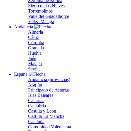
Serranía de Ronda
Sierra de las Nieves
Torremolinos
Valle del Guadalhorce
Vélez-Málaga
Andalucía
Almería
Cádiz
Córdoba
Granada
Huelva
Jaén
Málaga
Sevilla
España
Andalucía (provincias)
Aragón
Principado de Asturias
Islas Baleares
Canarias
Cantabria
Castilla y León
Castilla-La Mancha
Cataluña
Comunidad Valenciana