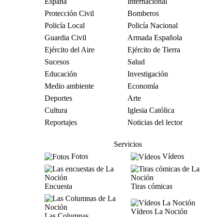
España
Internacional
Protección Civil
Bomberos
Policía Local
Policía Nacional
Guardia Civil
Armada Española
Ejército del Aire
Ejército de Tierra
Sucesos
Salud
Educación
Investigación
Medio ambiente
Economía
Deportes
Arte
Cultura
Iglesia Católica
Reportajes
Noticias del lector
Servicios
Fotos
Vídeos
Encuesta
Tiras cómicas
Vídeos La Noción
Las Columnas