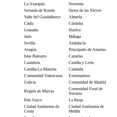
La Axarquía
Nororma
Serranía de Ronda
Sierra de las Nieves
Valle del Guadalhorce
Almería
Cádiz
Córdoba
Granada
Huelva
Jaén
Málaga
Sevilla
Andalucía
Aragón
Principado de Asturias
Islas Baleares
Canarias
Cantabria
Castilla y León
Castilla-La Mancha
Cataluña
Comunidad Valenciana
Extremadura
Galicia
Comunidad de Madrid
Comunidad Foral de
Región de Murcia
Navarra
País Vasco
La Rioja
Ciudad Autónoma de
Ciudad Autónoma de
Ceuta
Melilla