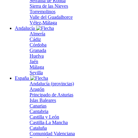
Serranía de Ronda
Sierra de las Nieves
Torremolinos
Valle del Guadalhorce
Vélez-Málaga
Andalucía
Almería
Cádiz
Córdoba
Granada
Huelva
Jaén
Málaga
Sevilla
España
Andalucía (provincias)
Aragón
Principado de Asturias
Islas Baleares
Canarias
Cantabria
Castilla y León
Castilla-La Mancha
Cataluña
Comunidad Valenciana