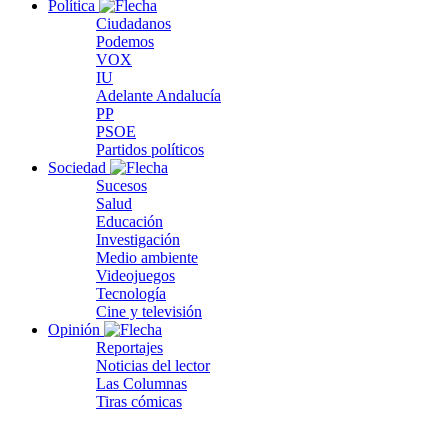
Política
Ciudadanos
Podemos
VOX
IU
Adelante Andalucía
PP
PSOE
Partidos políticos
Sociedad
Sucesos
Salud
Educación
Investigación
Medio ambiente
Videojuegos
Tecnología
Cine y televisión
Opinión
Reportajes
Noticias del lector
Las Columnas
Tiras cómicas