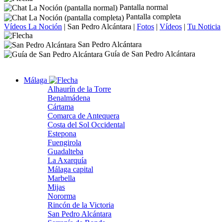
Pantalla normal
Pantalla completa
Vídeos La Noción
|
San Pedro Alcántara
|
Fotos
|
Vídeos
|
Tu Noticia
San Pedro Alcántara
Guía de San Pedro Alcántara
Málaga
Alhaurín de la Torre
Benalmádena
Cártama
Comarca de Antequera
Costa del Sol Occidental
Estepona
Fuengirola
Guadalteba
La Axarquía
Málaga capital
Marbella
Mijas
Nororma
Rincón de la Victoria
San Pedro Alcántara