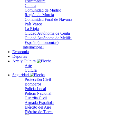
Extremadura
Galicia
Comunidad de Madrid
Región de Murcia
Comunidad Foral de Navarra
País Vasco
La Rioja
Ciudad Autónoma de Ceuta
Ciudad Autónoma de Melilla
España (autonomías)
Internacional
Economía
Deportes
Arte y Cultura
Arte
Cultura
Seguridad
Protección Civil
Bomberos
Policía Local
Policía Nacional
Guardia Civil
Armada Española
Ejército del Aire
Ejército de Tierra