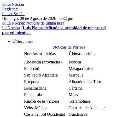
Regístrate
Iniciar Sesión
Domingo, 09 de Agosto de 2026 - 6:32 pm
La Noción
|
Luis Planas defiende la necesidad de mejorar el
procedimiento...
Noticias de Portada
Noticias más leídas
Últimas noticias
Andalucía (provincias)
Política
Sociedad
Málaga capital
San Pedro Alcántara
Marbella
Estepona
Alhaurín de la Torre
Benalmádena
Cártama
Fuengirola
Mijas
Rincón de la Victoria
Torremolinos
Vélez-Málaga
Comarca de Antequera
Costa del Sol Occidental
Guadalteba