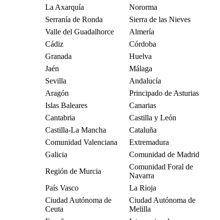
La Axarquía
Nororma
Serranía de Ronda
Sierra de las Nieves
Valle del Guadalhorce
Almería
Cádiz
Córdoba
Granada
Huelva
Jaén
Málaga
Sevilla
Andalucía
Aragón
Principado de Asturias
Islas Baleares
Canarias
Cantabria
Castilla y León
Castilla-La Mancha
Cataluña
Comunidad Valenciana
Extremadura
Galicia
Comunidad de Madrid
Comunidad Foral de
Región de Murcia
Navarra
País Vasco
La Rioja
Ciudad Autónoma de
Ciudad Autónoma de
Ceuta
Melilla