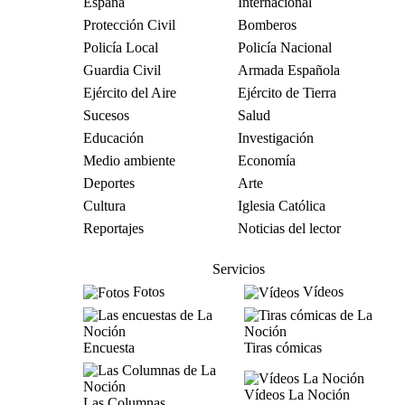
España
Internacional
Protección Civil
Bomberos
Policía Local
Policía Nacional
Guardia Civil
Armada Española
Ejército del Aire
Ejército de Tierra
Sucesos
Salud
Educación
Investigación
Medio ambiente
Economía
Deportes
Arte
Cultura
Iglesia Católica
Reportajes
Noticias del lector
Servicios
Fotos
Vídeos
Encuesta
Tiras cómicas
Vídeos La Noción
Las Columnas