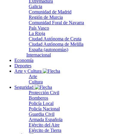
Extremadura
Galicia
Comunidad de Madrid
Región de Murcia
Comunidad Foral de Navarra
País Vasco
La Rioja
Ciudad Autónoma de Ceuta
Ciudad Autónoma de Melilla
España (autonomías)
Internacional
Economía
Deportes
Arte y Cultura
Arte
Cultura
Seguridad
Protección Civil
Bomberos
Policía Local
Policía Nacional
Guardia Civil
Armada Española
Ejército del Aire
Ejército de Tierra