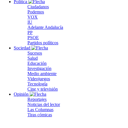
Política
Ciudadanos
Podemos
VOX
IU
Adelante Andalucía
PP
PSOE
Partidos políticos
Sociedad
Sucesos
Salud
Educación
Investigación
Medio ambiente
Videojuegos
Tecnología
Cine y televisión
Opinión
Reportajes
Noticias del lector
Las Columnas
Tiras cómicas