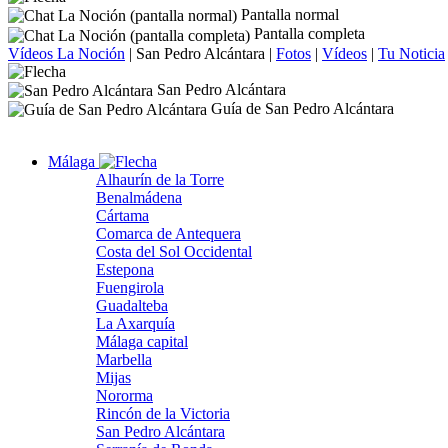
Pantalla normal
Pantalla completa
Vídeos La Noción
|
San Pedro Alcántara
|
Fotos
|
Vídeos
|
Tu Noticia
San Pedro Alcántara
Guía de San Pedro Alcántara
Málaga
Alhaurín de la Torre
Benalmádena
Cártama
Comarca de Antequera
Costa del Sol Occidental
Estepona
Fuengirola
Guadalteba
La Axarquía
Málaga capital
Marbella
Mijas
Nororma
Rincón de la Victoria
San Pedro Alcántara