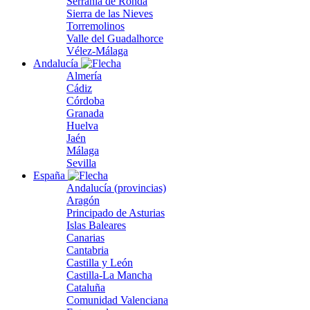
Serranía de Ronda
Sierra de las Nieves
Torremolinos
Valle del Guadalhorce
Vélez-Málaga
Andalucía
Almería
Cádiz
Córdoba
Granada
Huelva
Jaén
Málaga
Sevilla
España
Andalucía (provincias)
Aragón
Principado de Asturias
Islas Baleares
Canarias
Cantabria
Castilla y León
Castilla-La Mancha
Cataluña
Comunidad Valenciana