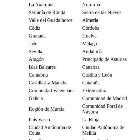
La Axarquía
Nororma
Serranía de Ronda
Sierra de las Nieves
Valle del Guadalhorce
Almería
Cádiz
Córdoba
Granada
Huelva
Jaén
Málaga
Sevilla
Andalucía
Aragón
Principado de Asturias
Islas Baleares
Canarias
Cantabria
Castilla y León
Castilla-La Mancha
Cataluña
Comunidad Valenciana
Extremadura
Galicia
Comunidad de Madrid
Comunidad Foral de
Región de Murcia
Navarra
País Vasco
La Rioja
Ciudad Autónoma de
Ciudad Autónoma de
Ceuta
Melilla