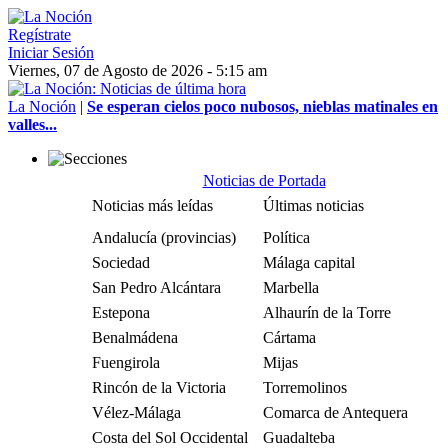
Regístrate
Iniciar Sesión
Viernes, 07 de Agosto de 2026 - 5:15 am
La Noción
|
Se esperan cielos poco nubosos, nieblas matinales en
valles...
Noticias de Portada
Noticias más leídas
Últimas noticias
Andalucía (provincias)
Política
Sociedad
Málaga capital
San Pedro Alcántara
Marbella
Estepona
Alhaurín de la Torre
Benalmádena
Cártama
Fuengirola
Mijas
Rincón de la Victoria
Torremolinos
Vélez-Málaga
Comarca de Antequera
Costa del Sol Occidental
Guadalteba