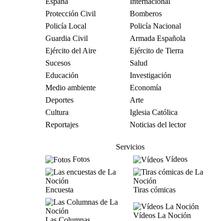
España
Internacional
Protección Civil
Bomberos
Policía Local
Policía Nacional
Guardia Civil
Armada Española
Ejército del Aire
Ejército de Tierra
Sucesos
Salud
Educación
Investigación
Medio ambiente
Economía
Deportes
Arte
Cultura
Iglesia Católica
Reportajes
Noticias del lector
Servicios
Fotos
Vídeos
Encuesta
Tiras cómicas
Vídeos La Noción
Las Columnas