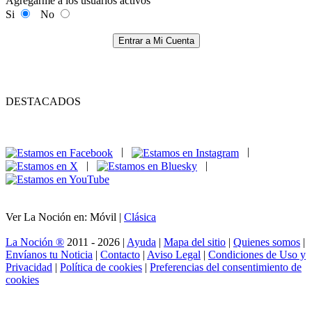
Agregarme a los usuarios activos
Si
No
Entrar a Mi Cuenta
DESTACADOS
|
|
|
|
Ver La Noción en: Móvil |
Clásica
La Noción ®
2011 - 2026 |
Ayuda
|
Mapa del sitio
|
Quienes somos
|
Envíanos tu Noticia
|
Contacto
|
Aviso Legal
|
Condiciones de Uso y
Privacidad
|
Política de cookies
|
Preferencias del consentimiento de
cookies